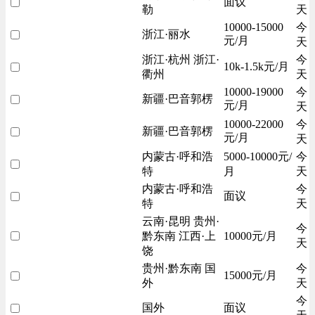
面议
勒
天
10000-15000
今
浙江·丽水
元/月
天
浙江·杭州 浙江·
今
10k-1.5k元/月
衢州
天
10000-19000
今
新疆·巴音郭楞
元/月
天
10000-22000
今
新疆·巴音郭楞
元/月
天
内蒙古·呼和浩
5000-10000元/
今
特
月
天
内蒙古·呼和浩
今
面议
特
天
云南·昆明 贵州·
今
黔东南 江西·上
10000元/月
天
饶
贵州·黔东南 国
今
15000元/月
外
天
今
国外
面议