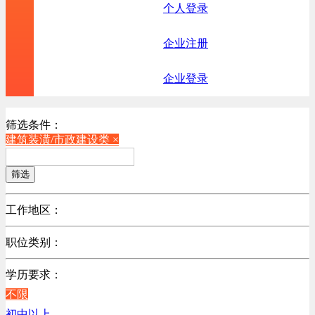
个人登录
企业注册
企业登录
筛选条件：
建筑装潢/市政建设类 ×
筛选
工作地区：
不限
职位类别：
北京
不限
广东
学历要求：
机械制造/仪器仪表类
江苏
不限
计算机硬件类
陕西
初中以上