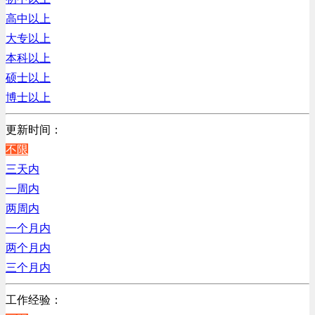
销售管理类
浙江
高中以上
计算机软件类
辽宁
大专以上
贸易/物流/仓储/采购类
上海
本科以上
客服及凯发娱乐网址的技术支持类
硕士以上
高级管理类
博士以上
电子/电器/半导体类
电力电气/能源/自动化
更新时间：
程序/语言开发类
不限
行政/后勤/文秘类
三天内
销售类
一周内
人力资源类
两周内
互联网/电子商务/游戏类
一个月内
建筑装潢/市政建设类
两个月内
通信/移动互联网/手机类
三个月内
技工/维修类
工作经验：
房地产开发/物业管理类