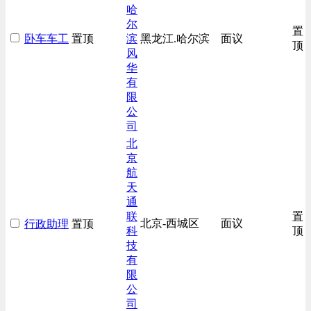
哈
尔
置
卧车车工
置顶
滨
黑龙江.哈尔滨
面议
顶
风
华
有
限
公
司
北
京
航
天
通
联
置
北京-西城区
面议
行政助理
置顶
科
顶
技
有
限
公
司