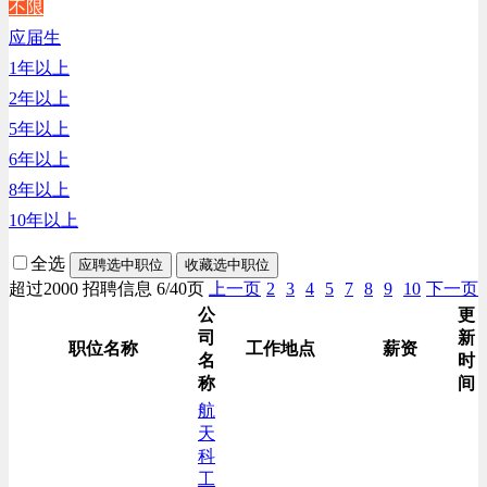
不限
生产/加工/认证类
应届生
综合技术类
1年以上
汽车/交通类
2年以上
财务/审计/税务类
5年以上
6年以上
8年以上
10年以上
全选
应聘选中职位
收藏选中职位
超过2000 招聘信息 6/40页
上一页
2
3
4
5
7
8
9
10
下一页
公
更
司
新
职位名称
工作地点
薪资
名
时
称
间
航
天
科
工