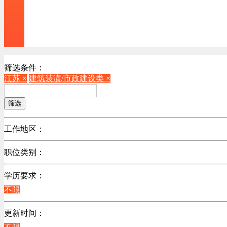
筛选条件：
江苏 ×
建筑装潢/市政建设类 ×
筛选
工作地区：
不限
职位类别：
北京
不限
广东
学历要求：
机械制造/仪器仪表类
江苏
不限
计算机硬件类
陕西
销售管理类
更新时间：
浙江
计算机软件类