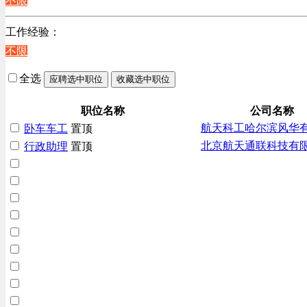
不限
辽宁
贸易/物流/仓储/采购类
上海
工作经验：
客服及凯发娱乐网址的技术支持类
不限
高级管理类
电子/电器/半导体类
全选
应聘选中职位
收藏选中职位
电力电气/能源/自动化
咨询/顾问/法律类
职位名称
公司名称
航天科工哈尔滨风华
卧车车工
置顶
程序/语言开发类
北京航天通联科技有
行政助理
置顶
行政/后勤/文秘类
销售类
人力资源类
互联网/电子商务/游戏类
建筑装潢/市政建设类
通信/移动互联网/手机类
技工/维修类
房地产开发/物业管理类
生产/加工/认证类