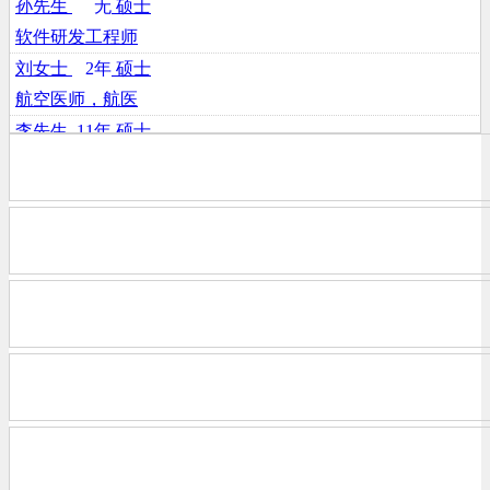
孙先生
无
硕士
软件研发工程师
刘女士
2年
硕士
航空医师，航医
李先生
11年
硕士
不限
王先生
9年
大专
不限
田先生
15年
本科
民航安保老师
张先生
10年
本科
不限
黄女士
无
本科
前台
吴女士
3年
其它
房地产评估师，招投标专员