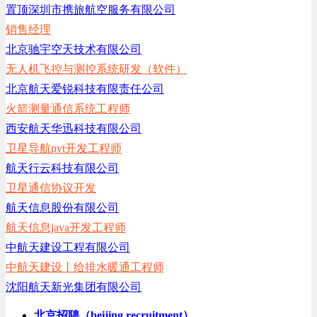
置顶
深圳市携旅航空服务有限公司
代先生
7年
初中
销售经理
a2驾驶员
北京驰宇空天技术有限公司
李先生
15年
高中
无人机飞控与测控系统研发（软件）
数控车工，装配钳工
北京航天爱锐科技有限责任公司
徐先生
15年
初中
火箭测量通信系统工程师
北京，机械加工，车工
西安航天华迅科技有限公司
曹女士
无
硕士
卫星导航pvt开发工程师
不限
航天行云科技有限公司
祖女士
5年
本科
卫星通信协议开发
空乘职位
航天信息股份有限公司
李先生
7年
大专
航天信息java开发工程师
航空航天
中航天建设工程有限公司
王先生
4年
大专
中航天建设丨给排水暖通工程师
航空安全员，机务维修
沈阳航天新光集团有限公司
邢先生
6年
本科
北京招聘（beijing recruitment）