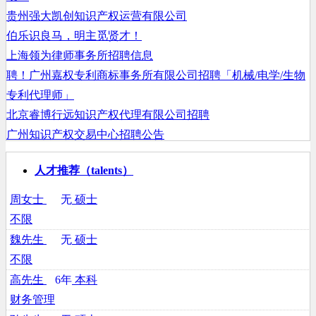
贵州强大凯创知识产权运营有限公司
伯乐识良马，明主觅贤才！
上海领为律师事务所招聘信息
聘！广州嘉权专利商标事务所有限公司招聘「机械/电学/生物
专利代理师」
北京睿博行远知识产权代理有限公司招聘
广州知识产权交易中心招聘公告
宁波甬致专利代理有限公司社招简章
人才推荐（talents）
武汉长锐服装有限公司
石狮市波威兰服饰有限公司
周女士
无
硕士
石狮市波威兰服饰有限公司
不限
鹤山天鹰制衣有限公司
魏先生
无
硕士
嘉兴市南湖区建设街道衣家惠服装店
不限
辽阳丛迪服装有限公司招聘信息
高先生
6年
本科
大连信和服装有限公司
财务管理