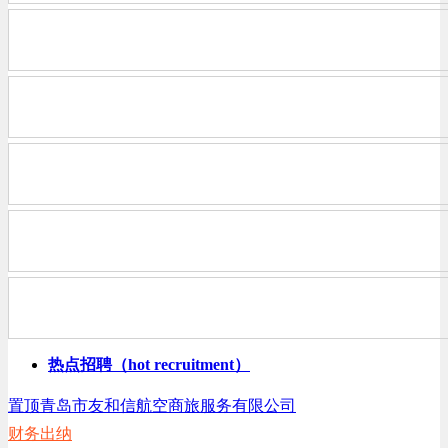
刘女士
2年
其它
护士人员，空乘人员
王女士
1年
硕士
助理，翻译
张先生
4年
大专
不限,研发工程师
宋先生
16年
大专
不限
甄先生
3年
其它
航天工程
庄女士
无
硕士
材料\结构工程师
石女士
40年
博士
热点招聘（hot recruitment）
不限,能源与动力工程
置顶
青岛市友和信航空商旅服务有限公司
王先生
3年
其它
财务出纳
护士，急诊护士，体检护士