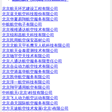
航空器维修技术人员，航空器维修培训人员，航空器质量监
察人员
北京航天环艺建设工程有限公司
北京蓝天航空科技股份有限公司
梁先生
无
本科
北京华夏易翔航空服务有限公司
飞机维修工程师
中航航空电子有限公司
陈先生
17年
高中
北京视维通达航空技术有限公司
北京锐和昌航天科技有限公司
不限
北京民用航空保安器材公司
邓女士
4年
本科
北京北航天宇长鹰无人机科技有限公司
计划调度专员，地面保障专员
北京航天金泰星测技术有限公司
北京驰宇空天技术有限公司
北京八通达航空服务有限责任公司
北京合众动力航空技术有限公司
北京空港嘉华航空服务有限公司
北京凯华航空服务有限公司
北京淳一航空科技有限公司
北京翔宇通用航空有限公司
中科航天(北京)科技有限公司
北京飞人动力航空运动有限公司
北京鼎天国际航空服务有限公司
北方天途航空技术发展(北京)有限公司