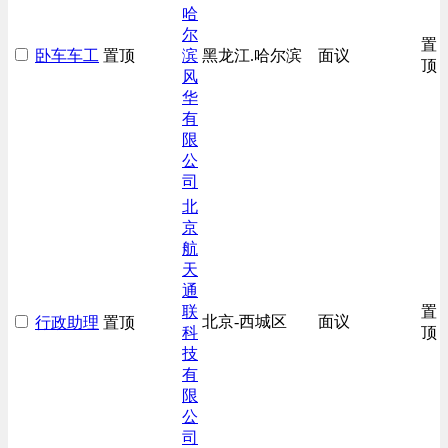
哈
尔
置
卧车车工
置顶
滨
黑龙江.哈尔滨
面议
顶
风
华
有
限
公
司
北
京
航
天
通
联
置
北京-西城区
面议
行政助理
置顶
科
顶
技
有
限
公
司