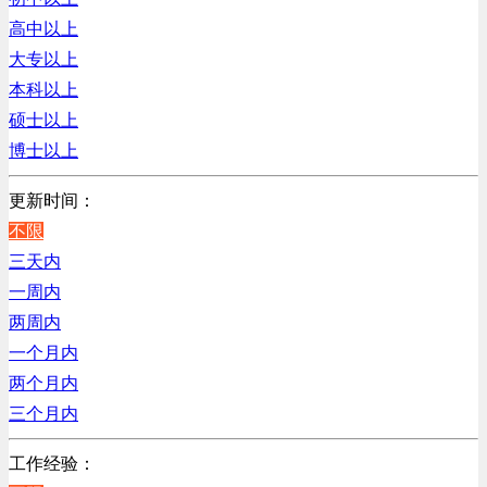
销售管理类
浙江
高中以上
计算机软件类
辽宁
大专以上
贸易/物流/仓储/采购类
上海
本科以上
客服及凯发娱乐网址的技术支持类
硕士以上
高级管理类
博士以上
电子/电器/半导体类
电力电气/能源/自动化
更新时间：
程序/语言开发类
不限
行政/后勤/文秘类
三天内
销售类
一周内
人力资源类
两周内
互联网/电子商务/游戏类
一个月内
建筑装潢/市政建设类
两个月内
通信/移动互联网/手机类
三个月内
技工/维修类
工作经验：
房地产开发/物业管理类