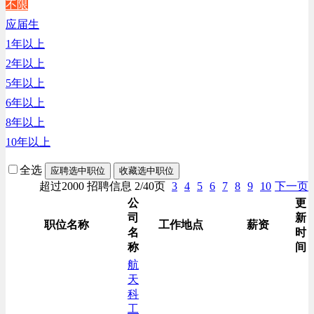
不限
生产/加工/认证类
应届生
综合技术类
1年以上
汽车/交通类
2年以上
财务/审计/税务类
5年以上
6年以上
8年以上
10年以上
全选
应聘选中职位
收藏选中职位
超过2000 招聘信息 2/40页
3
4
5
6
7
8
9
10
下一页
公
更
司
新
职位名称
工作地点
薪资
名
时
称
间
航
天
科
工