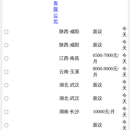
有
限
公
司
今
陕西·咸阳
面议
天
今
陕西·咸阳
面议
天
6500-7000元/
今
江西·南昌
月
天
8000-9000元/
今
云南·玉溪
月
天
今
湖北·武汉
面议
天
今
湖北·武汉
面议
天
今
湖南·长沙
10000元/月
天
今
面议
天