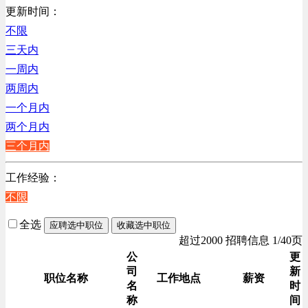
销售管理类
更新时间：
计算机软件类
不限
贸易/物流/仓储/采购类
三天内
客服及凯发娱乐网址的技术支持类
一周内
高级管理类
两周内
电子/电器/半导体类
一个月内
电力电气/能源/自动化
两个月内
程序/语言开发类
三个月内
行政/后勤/文秘类
工作经验：
销售类
不限
人力资源类
建筑装潢/市政建设类
全选
应聘选中职位
收藏选中职位
通信/移动互联网/手机类
超过2000 招聘信息 1/40页
技工/维修类
公
更
司
新
房地产开发/物业管理类
职位名称
工作地点
薪资
名
时
生产/加工/认证类
称
间