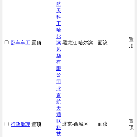
综合技术类
航
天
汽车/交通类
科
工
哈
尔
置
卧车车工
置顶
滨
黑龙江.哈尔滨
面议
顶
风
华
有
限
公
司
北
京
航
天
通
联
置
北京-西城区
面议
行政助理
置顶
科
顶
技