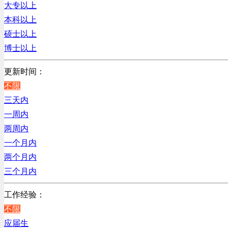
辽宁
大专以上
贸易/物流/仓储/采购类
上海
本科以上
客服及凯发娱乐网址的技术支持类
硕士以上
高级管理类
博士以上
电子/电器/半导体类
电力电气/能源/自动化
更新时间：
程序/语言开发类
不限
行政/后勤/文秘类
三天内
销售类
一周内
人力资源类
两周内
互联网/电子商务/游戏类
一个月内
建筑装潢/市政建设类
两个月内
通信/移动互联网/手机类
三个月内
技工/维修类
工作经验：
房地产开发/物业管理类
不限
生产/加工/认证类
应届生
综合技术类