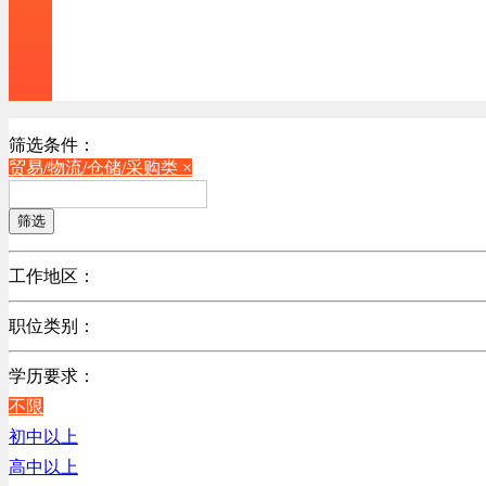
筛选条件：
贸易/物流/仓储/采购类 ×
筛选
工作地区：
不限
职位类别：
北京
不限
广东
学历要求：
机械制造/仪器仪表类
江苏
不限
计算机硬件类
陕西
初中以上
销售管理类
浙江
高中以上
计算机软件类