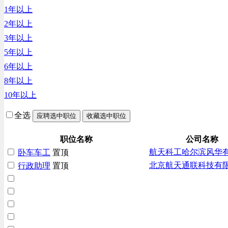
1年以上
汽车/交通类
2年以上
财务/审计/税务类
3年以上
5年以上
6年以上
8年以上
10年以上
全选
应聘选中职位
收藏选中职位
职位名称
公司名称
航天科工哈尔滨风华
卧车车工
置顶
北京航天通联科技有
行政助理
置顶