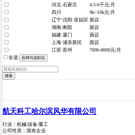
河北·石家庄
4.5-6千元/月
四川
9k~10k元/月
辽宁·沈阳·皇姑区
面议
湖南.衡阳
面议
福建·厦门
面议
上海·浦东新区
面议
江苏·苏州
7000-8000元/月
全选
搜索
航天科工哈尔滨风华有限公司
行业：机械/设备/重工
公司性质：国有企业