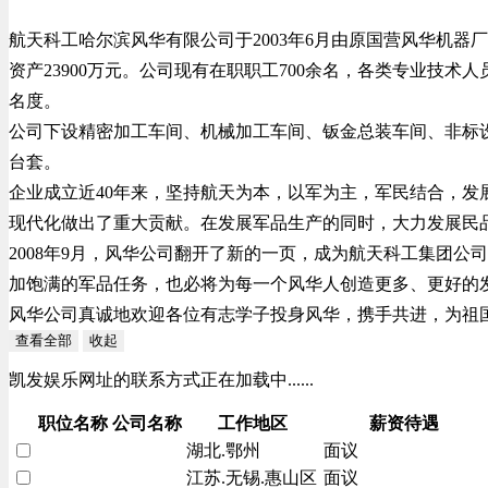
航天科工哈尔滨风华有限公司于2003年6月由原国营风华机器
资产23900万元。公司现有在职职工700余名，各类专业技术
名度。
公司下设精密加工车间、机械加工车间、钣金总装车间、非标设
台套。
企业成立近40年来，坚持航天为本，以军为主，军民结合，发
现代化做出了重大贡献。在发展军品生产的同时，大力发展民品
2008年9月，风华公司翻开了新的一页，成为航天科工集团
加饱满的军品任务，也必将为每一个风华人创造更多、更好的
风华公司真诚地欢迎各位有志学子投身风华，携手共进，为祖
查看全部
收起
凯发娱乐网址的联系方式正在加载中......
职位名称
公司名称
工作地区
薪资待遇
湖北.鄂州
面议
江苏.无锡.惠山区
面议