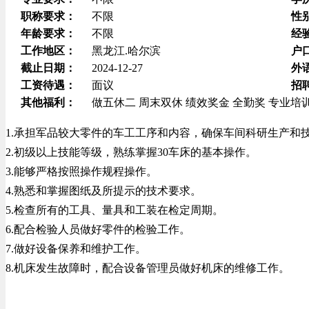
职称要求：
不限
性
年龄要求：
不限
经
工作地区：
黑龙江.哈尔滨
户
截止日期：
2024-12-27
外
工资待遇：
面议
招
其他福利：
做五休二
周末双休
绩效奖金
全勤奖
专业培
1.承担军品较大零件的车工工序和内容，确保车间科研生产和
2.初级以上技能等级，熟练掌握30车床的基本操作。
3.能够严格按照操作规程操作。
4.熟悉和掌握图纸及所提示的技术要求。
5.检查所有的工具、量具和工装在检定周期。
6.配合检验人员做好零件的检验工作。
7.做好设备保养和维护工作。
8.机床发生故障时，配合设备管理员做好机床的维修工作。