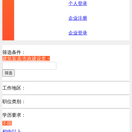
个人登录
企业注册
企业登录
筛选条件：
建筑装潢/市政建设类 ×
筛选
工作地区：
不限
职位类别：
北京
不限
广东
学历要求：
机械制造/仪器仪表类
江苏
不限
计算机硬件类
陕西
初中以上