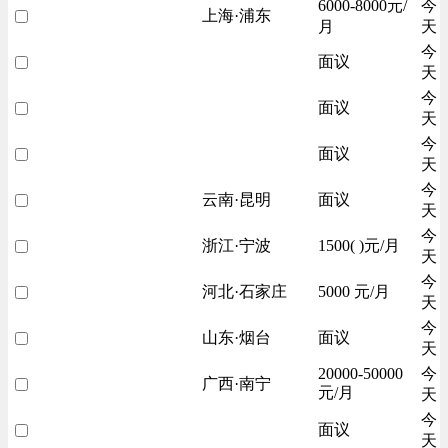
6000-8000元/
今
上海·浦东
月
天
今
面议
天
今
面议
天
今
面议
天
今
云南·昆明
面议
天
今
浙江·宁波
1500( )元/月
天
今
河北·石家庄
5000 元/月
天
今
山东·烟台
面议
天
20000-50000
今
广西·南宁
元/月
天
今
面议
天