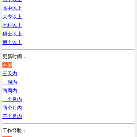
销售管理类
浙江
高中以上
计算机软件类
辽宁
大专以上
贸易/物流/仓储/采购类
上海
本科以上
客服及凯发娱乐网址的技术支持类
硕士以上
高级管理类
博士以上
电子/电器/半导体类
电力电气/能源/自动化
更新时间：
程序/语言开发类
不限
行政/后勤/文秘类
三天内
销售类
一周内
人力资源类
两周内
互联网/电子商务/游戏类
一个月内
建筑装潢/市政建设类
两个月内
通信/移动互联网/手机类
三个月内
技工/维修类
工作经验：
房地产开发/物业管理类