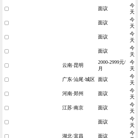
今
面议
天
今
面议
天
今
面议
天
今
面议
天
2000-2999元/
今
云南·昆明
月
天
今
广东·汕尾·城区
面议
天
今
河南·郑州
面议
天
今
江苏·南京
面议
天
今
面议
天
今
湖北·宜昌
面议