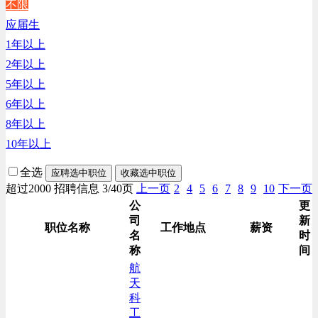
不限
生产/加工/认证类
应届生
综合技术类
1年以上
汽车/交通类
2年以上
财务/审计/税务类
5年以上
6年以上
8年以上
10年以上
全选
应聘选中职位
收藏选中职位
超过2000 招聘信息 3/40页
上一页
2
4
5
6
7
8
9
10
下一页
公
更
司
新
职位名称
工作地点
薪资
名
时
称
间
航
天
科
工