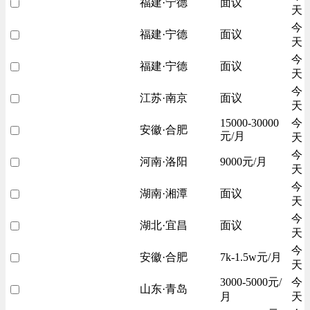
福建·宁德
面议
天
今
福建·宁德
面议
天
今
福建·宁德
面议
天
今
江苏·南京
面议
天
15000-30000
今
安徽·合肥
元/月
天
今
河南·洛阳
9000元/月
天
今
湖南·湘潭
面议
天
今
湖北·宜昌
面议
天
今
安徽·合肥
7k-1.5w元/月
天
3000-5000元/
今
山东·青岛
月
天