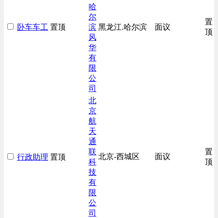
哈
尔
置
卧车车工
置顶
滨
黑龙江.哈尔滨
面议
顶
风
华
有
限
公
司
北
京
航
天
通
联
置
北京-西城区
面议
行政助理
置顶
科
顶
技
有
限
公
司