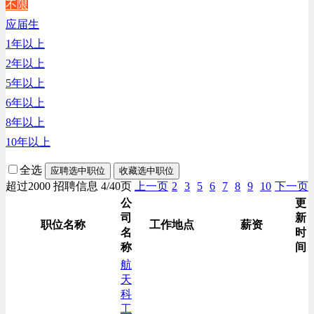
不限
生产/加工/认证类
应届生
综合技术类
1年以上
汽车/交通类
2年以上
财务/审计/税务类
5年以上
6年以上
8年以上
10年以上
全选
应聘选中职位
收藏选中职位
超过2000 招聘信息 4/40页
上一页
2
3
5
6
7
8
9
10
下一页
公
更
司
新
职位名称
工作地点
薪资
名
时
称
间
航
天
科
工