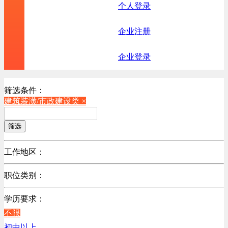
个人登录
企业注册
企业登录
筛选条件：
建筑装潢/市政建设类 ×
筛选
工作地区：
不限
职位类别：
北京
不限
广东
学历要求：
机械制造/仪器仪表类
江苏
不限
计算机硬件类
陕西
初中以上