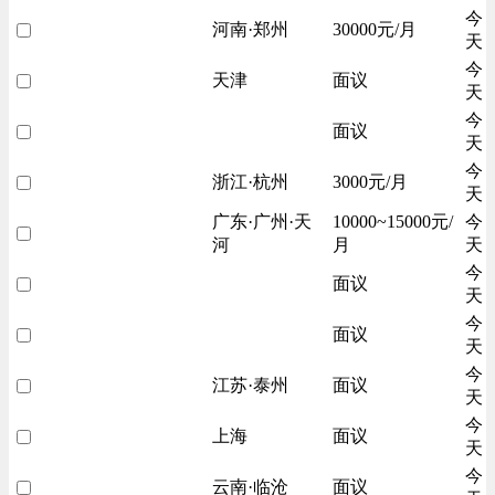
今
河南·郑州
30000元/月
天
今
天津
面议
天
今
面议
天
今
浙江·杭州
3000元/月
天
广东·广州·天
10000~15000元/
今
河
月
天
今
面议
天
今
面议
天
今
江苏·泰州
面议
天
今
上海
面议
天
今
云南·临沧
面议