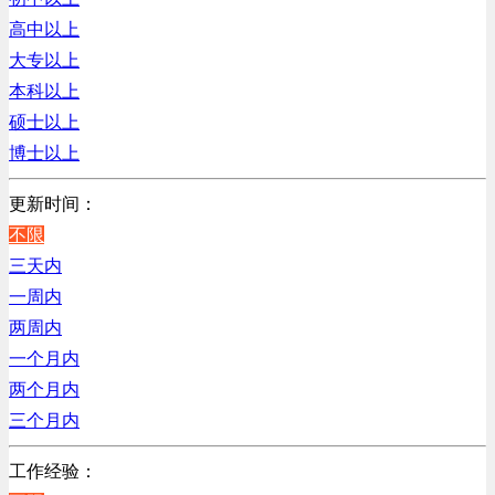
销售管理类
浙江
高中以上
计算机软件类
辽宁
大专以上
贸易/物流/仓储/采购类
上海
本科以上
客服及凯发娱乐网址的技术支持类
硕士以上
高级管理类
博士以上
电子/电器/半导体类
电力电气/能源/自动化
更新时间：
程序/语言开发类
不限
行政/后勤/文秘类
三天内
销售类
一周内
人力资源类
两周内
互联网/电子商务/游戏类
一个月内
建筑装潢/市政建设类
两个月内
通信/移动互联网/手机类
三个月内
技工/维修类
工作经验：
房地产开发/物业管理类