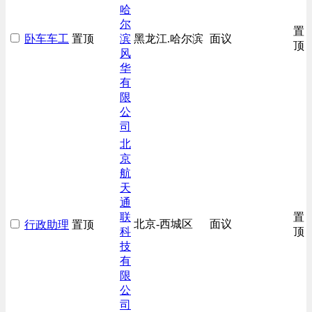
哈
尔
置
卧车车工
置顶
滨
黑龙江.哈尔滨
面议
顶
风
华
有
限
公
司
北
京
航
天
通
联
置
北京-西城区
面议
行政助理
置顶
科
顶
技
有
限
公
司