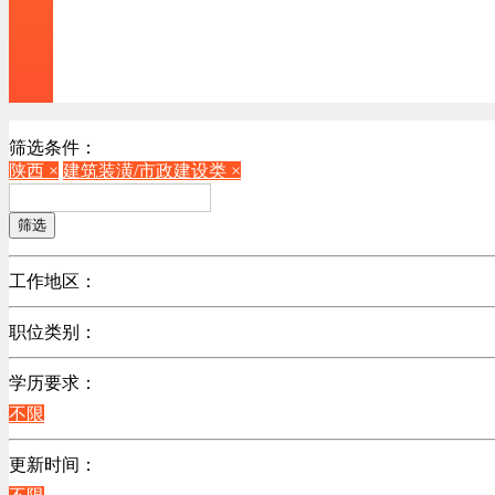
筛选条件：
陕西 ×
建筑装潢/市政建设类 ×
筛选
工作地区：
不限
职位类别：
北京
不限
广东
学历要求：
机械制造/仪器仪表类
江苏
不限
销售管理类
陕西
计算机软件类
更新时间：
浙江
贸易/物流/仓储/采购类