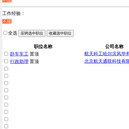
不限
辽宁
客服及凯发娱乐网址的技术支持类
上海
工作经验：
高级管理类
不限
电子/电器/半导体类
电力电气/能源/自动化
全选
应聘选中职位
收藏选中职位
咨询/顾问/法律类
程序/语言开发类
职位名称
公司名称
航天科工哈尔滨风华
卧车车工
置顶
行政/后勤/文秘类
北京航天通联科技有
行政助理
置顶
销售类
人力资源类
互联网/电子商务/游戏类
建筑装潢/市政建设类
通信/移动互联网/手机类
技工/维修类
房地产开发/物业管理类
生产/加工/认证类
综合技术类