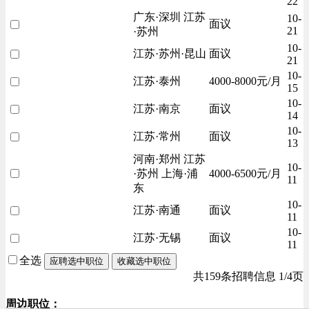
22
广东·深圳 江苏
10-
面议
21
·苏州
10-
江苏·苏州·昆山
面议
21
10-
江苏·泰州
4000-8000元/月
15
10-
江苏·南京
面议
14
10-
江苏·常州
面议
13
河南·郑州 江苏
10-
·苏州 上海·浦
4000-6500元/月
11
东
10-
江苏·南通
面议
11
10-
江苏·无锡
面议
11
全选
应聘选中职位
收藏选中职位
共159条招聘信息 1/4页
周边职位：