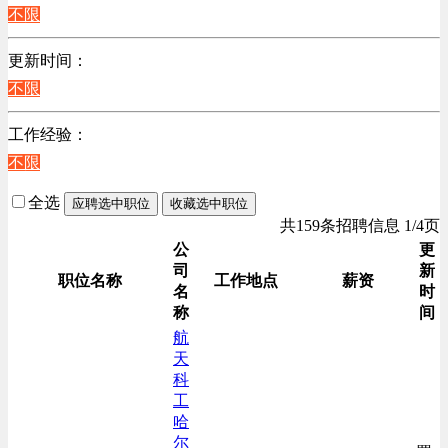
江苏
不限
计算机硬件类
陕西
销售管理类
更新时间：
浙江
计算机软件类
不限
辽宁
贸易/物流/仓储/采购类
上海
工作经验：
客服及凯发娱乐网址的技术支持类
不限
高级管理类
电子/电器/半导体类
全选
应聘选中职位
收藏选中职位
电力电气/能源/自动化
共159条招聘信息 1/4页
咨询/顾问/法律类
公
更
司
新
程序/语言开发类
职位名称
工作地点
薪资
名
时
行政/后勤/文秘类
称
间
销售类
航
天
人力资源类
科
互联网/电子商务/游戏类
工
建筑装潢/市政建设类
哈
尔
通信/移动互联网/手机类