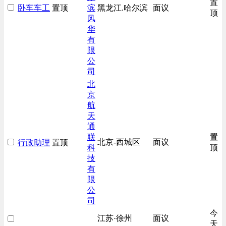
置
卧车车工
置顶
滨
黑龙江.哈尔滨
面议
技工/维修类
顶
风
房地产开发/物业管理类
华
有
生产/加工/认证类
限
综合技术类
公
汽车/交通类
司
财务/审计/税务类
北
京
航
天
通
联
置
北京-西城区
面议
行政助理
置顶
科
顶
技
有
限
公
司
今
江苏·徐州
面议
天