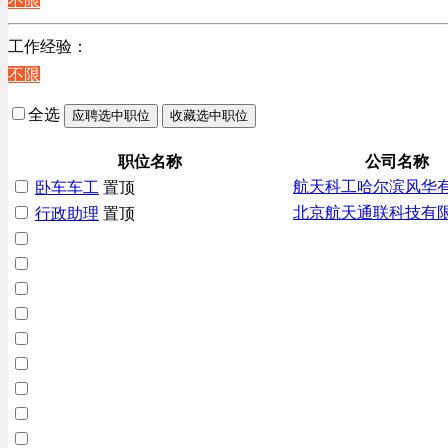
不限
辽宁
贸易/物流/仓储/采购类
上海
工作经验：
客服及凯发娱乐网址的技术支持类
不限
高级管理类
电子/电器/半导体类
全选
应聘选中职位
收藏选中职位
电力电气/能源/自动化
咨询/顾问/法律类
职位名称
公司名称
航天科工哈尔滨风华
卧车车工
置顶
程序/语言开发类
北京航天通联科技有
行政助理
置顶
行政/后勤/文秘类
销售类
人力资源类
建筑装潢/市政建设类
通信/移动互联网/手机类
技工/维修类
房地产开发/物业管理类
生产/加工/认证类
综合技术类