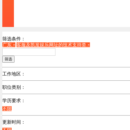
筛选条件：
广东 ×
客服及凯发娱乐网址的技术支持类 ×
筛选
工作地区：
不限
职位类别：
北京
不限
广东
学历要求：
机械制造/仪器仪表类
江苏
不限
计算机硬件类
陕西
销售管理类
更新时间：
浙江
计算机软件类