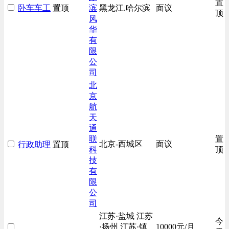
置
卧车车工
置顶
滨
黑龙江.哈尔滨
面议
技工/维修类
顶
风
房地产开发/物业管理类
华
有
生产/加工/认证类
限
综合技术类
公
汽车/交通类
司
财务/审计/税务类
北
京
航
天
通
联
置
北京-西城区
面议
行政助理
置顶
科
顶
技
有
限
公
司
江苏·盐城 江苏
今
·扬州 江苏·镇
10000元/月