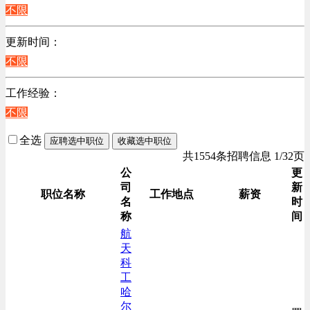
江苏
不限
计算机硬件类
陕西
销售管理类
更新时间：
浙江
计算机软件类
不限
辽宁
贸易/物流/仓储/采购类
上海
工作经验：
客服及凯发娱乐网址的技术支持类
不限
高级管理类
电子/电器/半导体类
全选
应聘选中职位
收藏选中职位
电力电气/能源/自动化
共1554条招聘信息 1/32页
咨询/顾问/法律类
公
更
司
新
程序/语言开发类
职位名称
工作地点
薪资
名
时
行政/后勤/文秘类
称
间
销售类
航
天
人力资源类
科
互联网/电子商务/游戏类
工
建筑装潢/市政建设类
哈
尔
通信/移动互联网/手机类