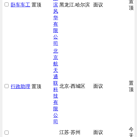
置
卧车车工
置顶
滨
黑龙江.哈尔滨
面议
技工/维修类
顶
风
房地产开发/物业管理类
华
有
生产/加工/认证类
限
综合技术类
公
汽车/交通类
司
财务/审计/税务类
北
京
航
天
通
联
置
北京-西城区
面议
行政助理
置顶
科
顶
技
有
限
公
司
今
江苏·苏州
面议
天