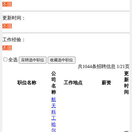
江苏
不限
计算机硬件类
陕西
销售管理类
更新时间：
浙江
计算机软件类
不限
辽宁
贸易/物流/仓储/采购类
上海
工作经验：
客服及凯发娱乐网址的技术支持类
不限
高级管理类
电子/电器/半导体类
全选
应聘选中职位
收藏选中职位
电力电气/能源/自动化
共1044条招聘信息 1/21页
咨询/顾问/法律类
公
更
司
新
程序/语言开发类
职位名称
工作地点
薪资
名
时
行政/后勤/文秘类
称
间
销售类
航
天
人力资源类
科
互联网/电子商务/游戏类
工
建筑装潢/市政建设类
哈
尔
通信/移动互联网/手机类