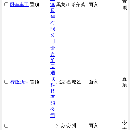
置
卧车车工
置顶
滨
黑龙江.哈尔滨
面议
技工/维修类
顶
风
房地产开发/物业管理类
华
有
生产/加工/认证类
限
综合技术类
公
汽车/交通类
司
财务/审计/税务类
北
京
航
天
通
联
置
北京-西城区
面议
行政助理
置顶
科
顶
技
有
限
公
司
今
江苏·苏州
面议
天