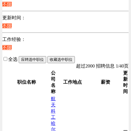
江苏
不限
计算机硬件类
陕西
销售管理类
更新时间：
浙江
计算机软件类
不限
辽宁
贸易/物流/仓储/采购类
上海
工作经验：
客服及凯发娱乐网址的技术支持类
不限
高级管理类
电子/电器/半导体类
全选
应聘选中职位
收藏选中职位
电力电气/能源/自动化
超过2000 招聘信息 1/40页
咨询/顾问/法律类
公
更
司
新
程序/语言开发类
职位名称
工作地点
薪资
名
时
行政/后勤/文秘类
称
间
销售类
航
天
人力资源类
科
互联网/电子商务/游戏类
工
建筑装潢/市政建设类
哈
尔
通信/移动互联网/手机类