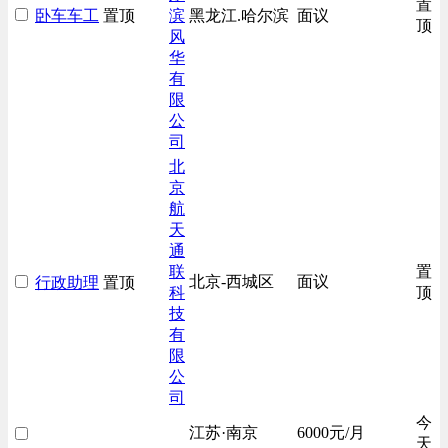
置
卧车车工
置顶
滨
黑龙江.哈尔滨
面议
技工/维修类
顶
风
房地产开发/物业管理类
华
有
生产/加工/认证类
限
综合技术类
公
汽车/交通类
司
财务/审计/税务类
北
京
航
天
通
联
置
北京-西城区
面议
行政助理
置顶
科
顶
技
有
限
公
司
今
江苏·南京
6000元/月
天