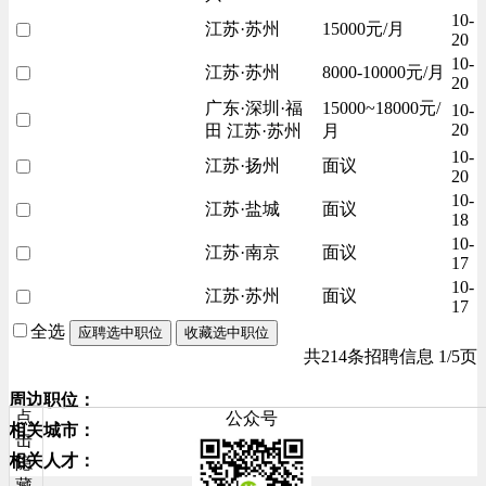
10-
江苏·苏州
15000元/月
20
10-
江苏·苏州
8000-10000元/月
20
广东·深圳·福
15000~18000元/
10-
20
田 江苏·苏州
月
10-
江苏·扬州
面议
20
10-
江苏·盐城
面议
18
10-
江苏·南京
面议
17
10-
江苏·苏州
面议
17
全选
应聘选中职位
收藏选中职位
共214条招聘信息 1/5页
周边职位：
点
公众号
相关城市：
击
相关人才：
隐
藏