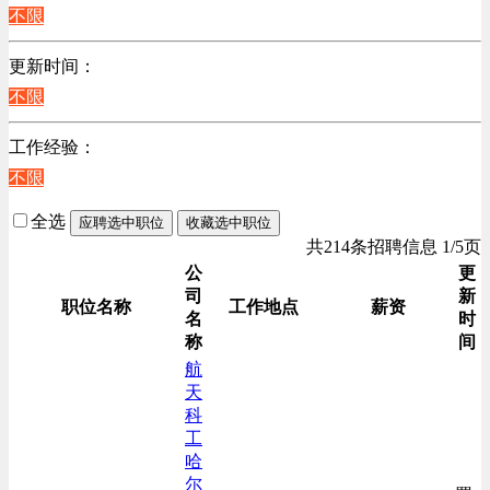
江苏
不限
计算机硬件类
陕西
销售管理类
更新时间：
辽宁
计算机软件类
不限
上海
贸易/物流/仓储/采购类
工作经验：
客服及凯发娱乐网址的技术支持类
不限
高级管理类
电子/电器/半导体类
全选
应聘选中职位
收藏选中职位
电力电气/能源/自动化
共214条招聘信息 1/5页
咨询/顾问/法律类
公
更
司
新
程序/语言开发类
职位名称
工作地点
薪资
名
时
行政/后勤/文秘类
称
间
销售类
航
天
人力资源类
科
互联网/电子商务/游戏类
工
建筑装潢/市政建设类
哈
尔
通信/移动互联网/手机类