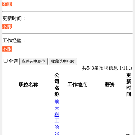
江苏
不限
销售管理类
陕西
计算机软件类
更新时间：
浙江
贸易/物流/仓储/采购类
不限
辽宁
客服及凯发娱乐网址的技术支持类
上海
工作经验：
高级管理类
不限
电子/电器/半导体类
电力电气/能源/自动化
全选
应聘选中职位
收藏选中职位
咨询/顾问/法律类
共543条招聘信息 1/11页
程序/语言开发类
公
更
司
新
行政/后勤/文秘类
职位名称
工作地点
薪资
名
时
销售类
称
间
人力资源类
航
天
互联网/电子商务/游戏类
科
建筑装潢/市政建设类
工
通信/移动互联网/手机类
哈
尔
技工/维修类