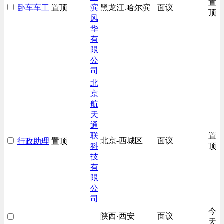
置
卧车车工
置顶
滨
黑龙江.哈尔滨
面议
房地产开发/物业管理类
顶
风
生产/加工/认证类
华
有
综合技术类
限
汽车/交通类
公
财务/审计/税务类
司
北
京
航
天
通
联
置
北京-西城区
面议
行政助理
置顶
科
顶
技
有
限
公
司
今
陕西·西安
面议
天