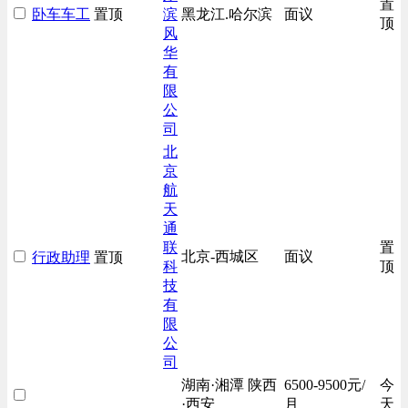
置
卧车车工
置顶
滨
黑龙江.哈尔滨
面议
房地产开发/物业管理类
顶
风
生产/加工/认证类
华
有
综合技术类
限
汽车/交通类
公
财务/审计/税务类
司
北
京
航
天
通
联
置
北京-西城区
面议
行政助理
置顶
科
顶
技
有
限
公
司
湖南·湘潭 陕西
6500-9500元/
今
·西安
月
天