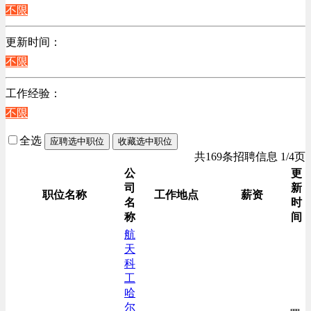
江苏
不限
销售管理类
陕西
计算机软件类
更新时间：
浙江
贸易/物流/仓储/采购类
不限
辽宁
客服及凯发娱乐网址的技术支持类
上海
工作经验：
高级管理类
不限
电子/电器/半导体类
电力电气/能源/自动化
全选
应聘选中职位
收藏选中职位
咨询/顾问/法律类
共169条招聘信息 1/4页
程序/语言开发类
公
更
司
新
行政/后勤/文秘类
职位名称
工作地点
薪资
名
时
销售类
称
间
人力资源类
航
天
互联网/电子商务/游戏类
科
建筑装潢/市政建设类
工
通信/移动互联网/手机类
哈
尔
技工/维修类