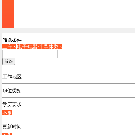
筛选条件：
上海 ×
电子/电器/半导体类 ×
筛选
工作地区：
不限
职位类别：
广东
不限
江苏
学历要求：
机械制造/仪器仪表类
陕西
不限
计算机硬件类
浙江
销售管理类
更新时间：
辽宁
计算机软件类