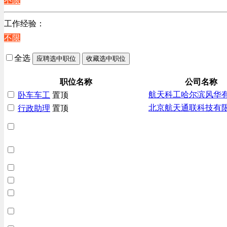
不限
上海
贸易/物流/仓储/采购类
工作经验：
客服及凯发娱乐网址的技术支持类
不限
高级管理类
电子/电器/半导体类
全选
应聘选中职位
收藏选中职位
电力电气/能源/自动化
咨询/顾问/法律类
职位名称
公司名称
航天科工哈尔滨风华
卧车车工
置顶
程序/语言开发类
北京航天通联科技有
行政助理
置顶
行政/后勤/文秘类
销售类
互联网/电子商务/游戏类
建筑装潢/市政建设类
通信/移动互联网/手机类
技工/维修类
房地产开发/物业管理类
生产/加工/认证类
综合技术类