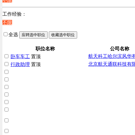
不限
上海
贸易/物流/仓储/采购类
工作经验：
客服及凯发娱乐网址的技术支持类
不限
高级管理类
电子/电器/半导体类
全选
应聘选中职位
收藏选中职位
电力电气/能源/自动化
咨询/顾问/法律类
职位名称
公司名称
航天科工哈尔滨风华
卧车车工
置顶
程序/语言开发类
北京航天通联科技有
行政助理
置顶
行政/后勤/文秘类
销售类
互联网/电子商务/游戏类
建筑装潢/市政建设类
通信/移动互联网/手机类
技工/维修类
房地产开发/物业管理类
生产/加工/认证类
综合技术类