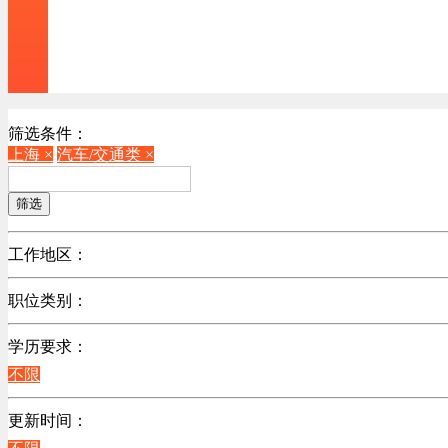
筛选条件：
上海 ×
汽车/交通类 ×
筛选
工作地区：
不限
职位类别：
北京
不限
广东
学历要求：
机械制造/仪器仪表类
江苏
不限
计算机硬件类
陕西
销售管理类
更新时间：
辽宁
计算机软件类