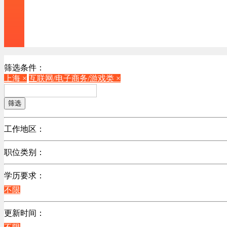
筛选条件：
上海 ×
互联网/电子商务/游戏类 ×
筛选
工作地区：
不限
职位类别：
北京
不限
江苏
学历要求：
机械制造/仪器仪表类
陕西
不限
计算机硬件类
浙江
销售管理类
更新时间：
辽宁
计算机软件类