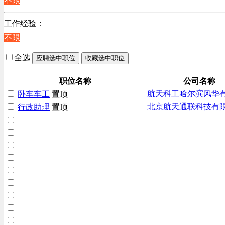
不限
上海
贸易/物流/仓储/采购类
工作经验：
客服及凯发娱乐网址的技术支持类
不限
高级管理类
电子/电器/半导体类
全选
应聘选中职位
收藏选中职位
电力电气/能源/自动化
咨询/顾问/法律类
职位名称
公司名称
航天科工哈尔滨风华
卧车车工
置顶
程序/语言开发类
北京航天通联科技有
行政助理
置顶
行政/后勤/文秘类
销售类
互联网/电子商务/游戏类
建筑装潢/市政建设类
通信/移动互联网/手机类
技工/维修类
房地产开发/物业管理类
生产/加工/认证类
综合技术类