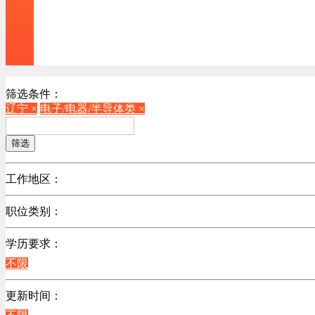
筛选条件：
辽宁 ×
电子/电器/半导体类 ×
筛选
工作地区：
不限
职位类别：
广东
不限
江苏
学历要求：
机械制造/仪器仪表类
陕西
不限
销售管理类
浙江
计算机软件类
更新时间：
辽宁
贸易/物流/仓储/采购类