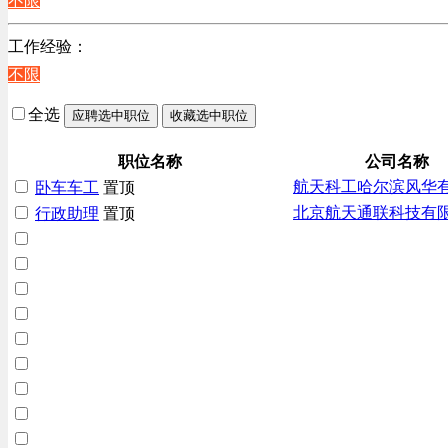
不限
上海
客服及凯发娱乐网址的技术支持类
工作经验：
高级管理类
不限
电子/电器/半导体类
电力电气/能源/自动化
全选
应聘选中职位
收藏选中职位
咨询/顾问/法律类
程序/语言开发类
职位名称
公司名称
航天科工哈尔滨风华
卧车车工
置顶
行政/后勤/文秘类
北京航天通联科技有
行政助理
置顶
销售类
人力资源类
互联网/电子商务/游戏类
建筑装潢/市政建设类
通信/移动互联网/手机类
技工/维修类
房地产开发/物业管理类
生产/加工/认证类
综合技术类