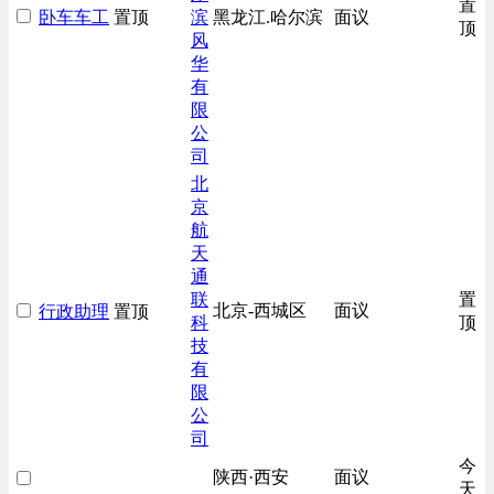
置
卧车车工
置顶
滨
黑龙江.哈尔滨
面议
房地产开发/物业管理类
顶
风
生产/加工/认证类
华
有
综合技术类
限
汽车/交通类
公
财务/审计/税务类
司
北
京
航
天
通
联
置
北京-西城区
面议
行政助理
置顶
科
顶
技
有
限
公
司
今
陕西·西安
面议
天