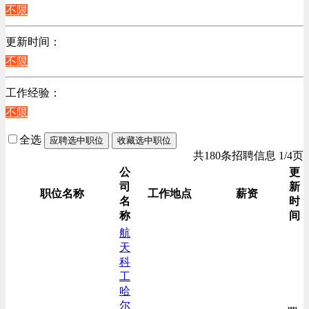
陕西
不限
销售管理类
浙江
计算机软件类
更新时间：
辽宁
贸易/物流/仓储/采购类
不限
上海
客服及凯发娱乐网址的技术支持类
工作经验：
高级管理类
不限
电子/电器/半导体类
电力电气/能源/自动化
全选
应聘选中职位
收藏选中职位
咨询/顾问/法律类
共180条招聘信息 1/4页
程序/语言开发类
公
更
司
新
行政/后勤/文秘类
职位名称
工作地点
薪资
名
时
销售类
称
间
人力资源类
航
天
互联网/电子商务/游戏类
科
建筑装潢/市政建设类
工
通信/移动互联网/手机类
哈
尔
技工/维修类