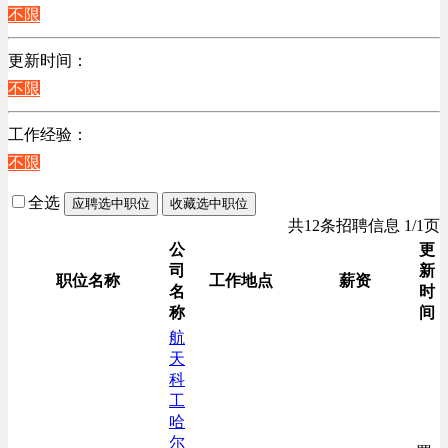
江苏
不限
计算机硬件类
陕西
销售管理类
更新时间：
浙江
计算机软件类
不限
辽宁
贸易/物流/仓储/采购类
上海
工作经验：
客服及凯发娱乐网址的技术支持类
不限
高级管理类
电子/电器/半导体类
全选
应聘选中职位
收藏选中职位
电力电气/能源/自动化
共12条招聘信息 1/1页
咨询/顾问/法律类
公
更
司
新
程序/语言开发类
职位名称
工作地点
薪资
名
时
行政/后勤/文秘类
称
间
销售类
航
天
互联网/电子商务/游戏类
科
建筑装潢/市政建设类
工
通信/移动互联网/手机类
哈
尔
技工/维修类