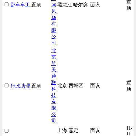
置
卧车车工
置顶
滨
黑龙江.哈尔滨
面议
房地产开发/物业管理类
顶
风
生产/加工/认证类
华
有
综合技术类
限
汽车/交通类
公
财务/审计/税务类
司
北
京
航
天
通
联
置
北京-西城区
面议
行政助理
置顶
科
顶
技
有
限
公
司
11-
上海·嘉定
面议
11