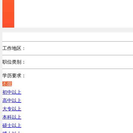
工作地区：
不限
职位类别：
北京
不限
广东
学历要求：
机械制造/仪器仪表类
江苏
不限
计算机硬件类
陕西
初中以上
销售管理类
浙江
高中以上
计算机软件类
辽宁
大专以上
贸易/物流/仓储/采购类
上海
本科以上
客服及凯发娱乐网址的技术支持类
硕士以上
高级管理类