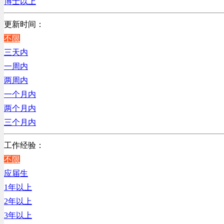
博士以上
电子/电器/半导体类
电力电气/能源/自动化
更新时间：
程序/语言开发类
不限
行政/后勤/文秘类
三天内
销售类
一周内
人力资源类
两周内
互联网/电子商务/游戏类
一个月内
建筑装潢/市政建设类
两个月内
通信/移动互联网/手机类
三个月内
技工/维修类
工作经验：
房地产开发/物业管理类
不限
生产/加工/认证类
应届生
综合技术类
1年以上
汽车/交通类
2年以上
财务/审计/税务类
3年以上