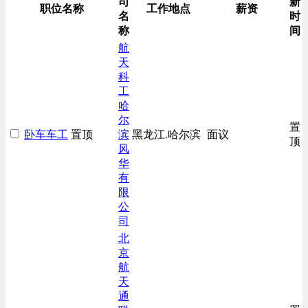
司
新
生产/加工/认证类
职位名称
工作地点
薪资
名
时
综合技术类
称
间
航
天
科
工
哈
尔
置
卧车车工
置顶
滨
黑龙江.哈尔滨
面议
顶
风
华
有
限
公
司
北
京
航
天
通