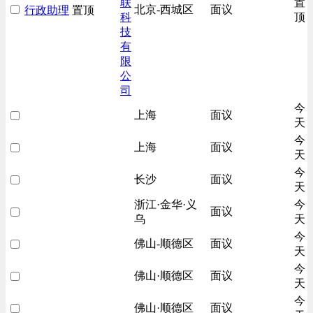
联
置
北京-西城区
面议
行政助理
置顶
科
顶
技
有
限
公
司
今
上海
面议
天
今
上海
面议
天
今
长沙
面议
天
浙江·金华·义
今
面议
乌
天
今
佛山-顺德区
面议
天
今
佛山·顺德区
面议
天
今
佛山·顺德区
面议