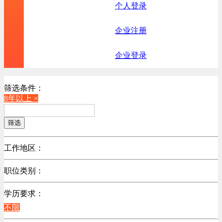
个人登录
企业注册
企业登录
筛选条件：
8年以上 ×
筛选
工作地区：
不限
职位类别：
北京
不限
广东
学历要求：
机械制造/仪器仪表类
陕西
不限
计算机硬件类
浙江