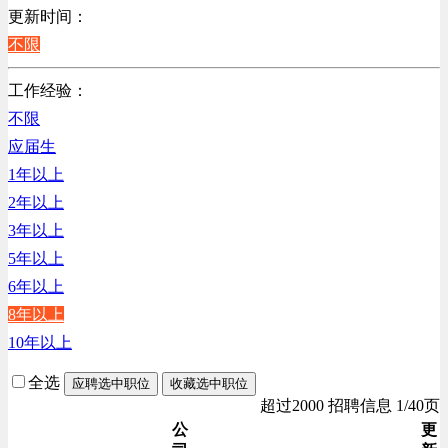
销售管理类
更新时间：
辽宁
计算机软件类
不限
上海
贸易/物流/仓储/采购类
工作经验：
客服及凯发娱乐网址的技术支持类
不限
高级管理类
应届生
电子/电器/半导体类
1年以上
电力电气/能源/自动化
2年以上
程序/语言开发类
3年以上
行政/后勤/文秘类
5年以上
销售类
6年以上
人力资源类
8年以上
互联网/电子商务/游戏类
10年以上
建筑装潢/市政建设类
通信/移动互联网/手机类
全选
应聘选中职位
收藏选中职位
技工/维修类
超过2000 招聘信息 1/40页
房地产开发/物业管理类
公
更