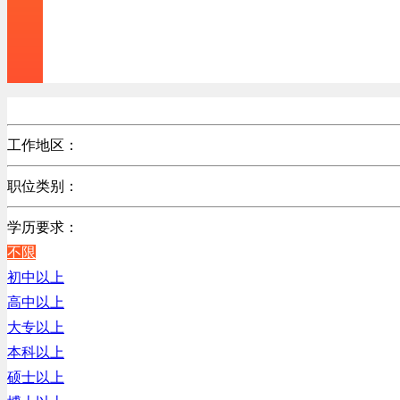
工作地区：
不限
职位类别：
北京
不限
广东
学历要求：
机械制造/仪器仪表类
江苏
不限
计算机硬件类
陕西
初中以上
销售管理类
浙江
高中以上
计算机软件类
辽宁
大专以上
贸易/物流/仓储/采购类
上海
本科以上
客服及凯发娱乐网址的技术支持类
硕士以上
高级管理类