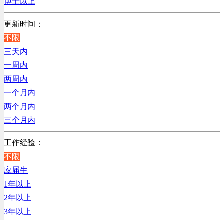
博士以上
电子/电器/半导体类
电力电气/能源/自动化
更新时间：
程序/语言开发类
不限
行政/后勤/文秘类
三天内
销售类
一周内
人力资源类
两周内
互联网/电子商务/游戏类
一个月内
建筑装潢/市政建设类
两个月内
通信/移动互联网/手机类
三个月内
技工/维修类
工作经验：
房地产开发/物业管理类
不限
生产/加工/认证类
应届生
综合技术类
1年以上
汽车/交通类
2年以上
财务/审计/税务类
3年以上