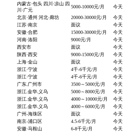
内蒙古·包头 四川·凉山 四
5000-10000元/月
今天
川·广元
北京·通州 河北·廊坊
20000-30000元/月
今天
江苏·南京
面议
今天
安徽·合肥
15000-30000元/月
今天
河南·洛阳
9000元/月
今天
西安市
面议
今天
陕西·西安
9000-15000元/月
今天
上海·金山
面议
今天
浙江·宁波
4千-6千元/月
今天
浙江·宁波
4千-6千元/月
今天
广东.广州市
3500～5000元/月
今天
浙江.金华.义乌
5000～8000元/月
今天
浙江.金华.义乌
4000～10000元/月
今天
浙江.金华.义乌
4000～6000元/月
今天
广州-海珠区
面议
今天
南京-浦口区
4.5-6千元/月
今天
安徽·马鞍山
6-8千元/月
今天