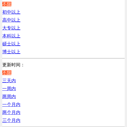
江苏
不限
计算机硬件类
陕西
初中以上
销售管理类
浙江
高中以上
贸易/物流/仓储/采购类
辽宁
大专以上
客服及凯发娱乐网址的技术支持类
上海
本科以上
高级管理类
硕士以上
电子/电器/半导体类
博士以上
电力电气/能源/自动化
咨询/顾问/法律类
更新时间：
程序/语言开发类
不限
行政/后勤/文秘类
三天内
销售类
一周内
人力资源类
两周内
互联网/电子商务/游戏类
一个月内
建筑装潢/市政建设类
两个月内
通信/移动互联网/手机类
三个月内
技工/维修类