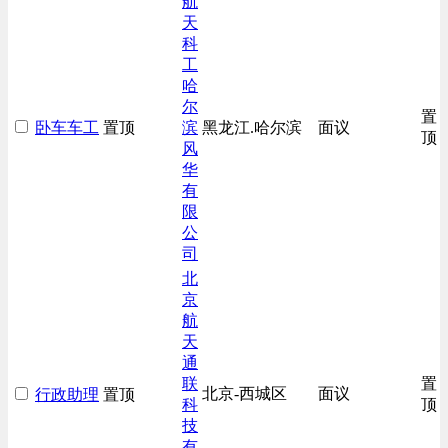
航
天
科
工
哈
尔
置
卧车车工
置顶
滨
黑龙江.哈尔滨
面议
顶
风
华
有
限
公
司
北
京
航
天
通
联
置
北京-西城区
面议
行政助理
置顶
科
顶
技
有