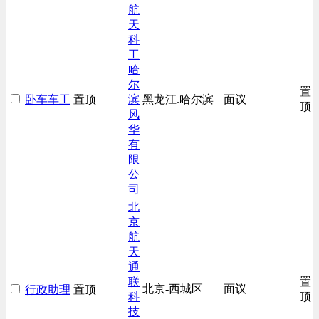
综合技术类
航
天
汽车/交通类
科
工
哈
尔
置
卧车车工
置顶
滨
黑龙江.哈尔滨
面议
顶
风
华
有
限
公
司
北
京
航
天
通
联
置
北京-西城区
面议
行政助理
置顶
科
顶
技