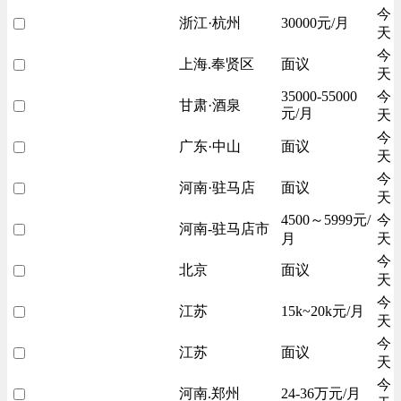
今
浙江·杭州
30000元/月
天
今
上海.奉贤区
面议
天
35000-55000
今
甘肃·酒泉
元/月
天
今
广东·中山
面议
天
今
河南·驻马店
面议
天
4500～5999元/
今
河南-驻马店市
月
天
今
北京
面议
天
今
江苏
15k~20k元/月
天
今
江苏
面议
天
今
河南.郑州
24-36万元/月