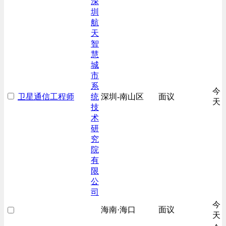
深
圳
航
天
智
慧
城
市
系
今
卫星通信工程师
统
深圳-南山区
面议
天
技
术
研
究
院
有
限
公
司
今
海南·海口
面议
天