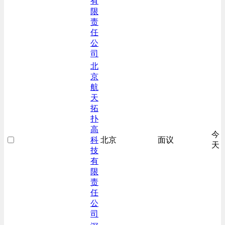
有
限
责
任
公
司
北
京
航
天
拓
扑
高
今
科
北京
面议
天
技
有
限
责
任
公
司