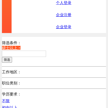
个人登录
企业注册
企业登录
筛选条件：
硕士以上 ×
筛选
工作地区：
不限
职位类别：
北京
不限
广东
学历要求：
机械制造/仪器仪表类
江苏
不限
计算机硬件类
陕西
初中以上