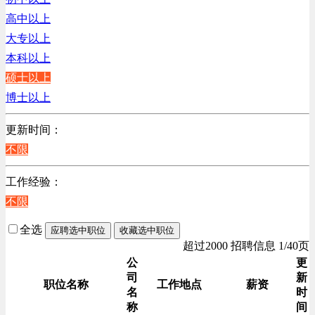
销售管理类
浙江
高中以上
计算机软件类
辽宁
大专以上
贸易/物流/仓储/采购类
上海
本科以上
客服及凯发娱乐网址的技术支持类
硕士以上
高级管理类
博士以上
电力电气/能源/自动化
程序/语言开发类
更新时间：
行政/后勤/文秘类
不限
销售类
工作经验：
人力资源类
不限
互联网/电子商务/游戏类
建筑装潢/市政建设类
全选
应聘选中职位
收藏选中职位
通信/移动互联网/手机类
超过2000 招聘信息 1/40页
技工/维修类
公
更
司
新
房地产开发/物业管理类
职位名称
工作地点
薪资
名
时
生产/加工/认证类
称
间