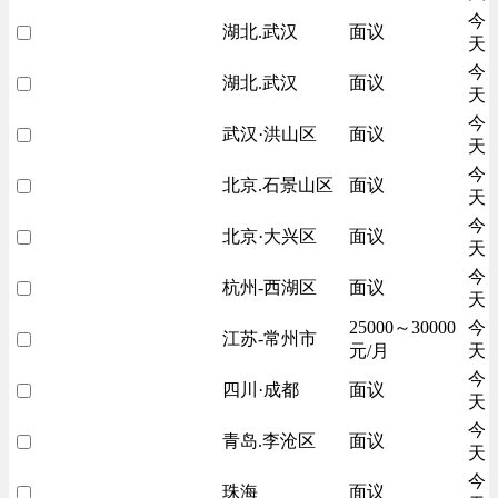
今
湖北.武汉
面议
天
今
湖北.武汉
面议
天
今
武汉·洪山区
面议
天
今
北京.石景山区
面议
天
今
北京·大兴区
面议
天
今
杭州-西湖区
面议
天
25000～30000
今
江苏-常州市
元/月
天
今
四川·成都
面议
天
今
青岛.李沧区
面议
天
今
珠海
面议