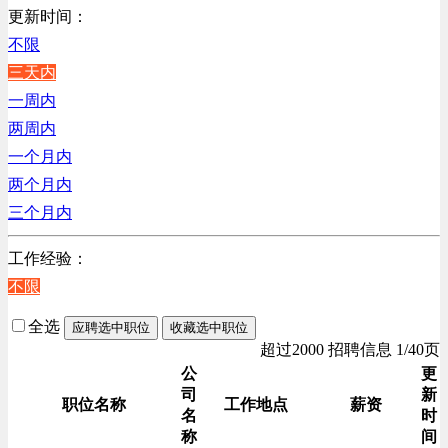
销售管理类
更新时间：
浙江
计算机软件类
不限
辽宁
贸易/物流/仓储/采购类
三天内
上海
客服及凯发娱乐网址的技术支持类
一周内
高级管理类
两周内
电子/电器/半导体类
一个月内
电力电气/能源/自动化
两个月内
程序/语言开发类
三个月内
行政/后勤/文秘类
工作经验：
人力资源类
不限
互联网/电子商务/游戏类
建筑装潢/市政建设类
全选
应聘选中职位
收藏选中职位
通信/移动互联网/手机类
超过2000 招聘信息 1/40页
技工/维修类
公
更
司
新
房地产开发/物业管理类
职位名称
工作地点
薪资
名
时
生产/加工/认证类
称
间