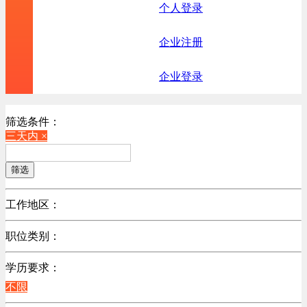
个人登录
企业注册
企业登录
筛选条件：
三天内 ×
筛选
工作地区：
不限
职位类别：
北京
不限
广东
学历要求：
机械制造/仪器仪表类
江苏
不限
计算机硬件类
陕西