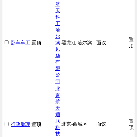
综合技术类
航
天
汽车/交通类
科
工
哈
尔
置
卧车车工
置顶
滨
黑龙江.哈尔滨
面议
顶
风
华
有
限
公
司
北
京
航
天
通
联
置
北京-西城区
面议
行政助理
置顶
科
顶
技