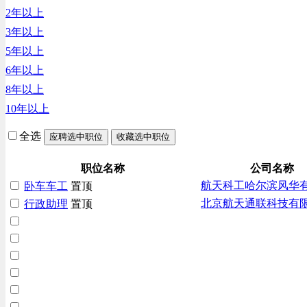
2年以上
汽车/交通类
3年以上
财务/审计/税务类
5年以上
6年以上
8年以上
10年以上
全选
应聘选中职位
收藏选中职位
职位名称
公司名称
航天科工哈尔滨风华
卧车车工
置顶
北京航天通联科技有
行政助理
置顶