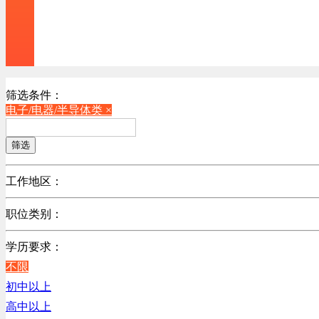
筛选条件：
电子/电器/半导体类 ×
筛选
工作地区：
不限
职位类别：
广东
不限
江苏
学历要求：
机械制造/仪器仪表类
陕西
不限
计算机硬件类
浙江
初中以上
销售管理类
辽宁
高中以上
计算机软件类