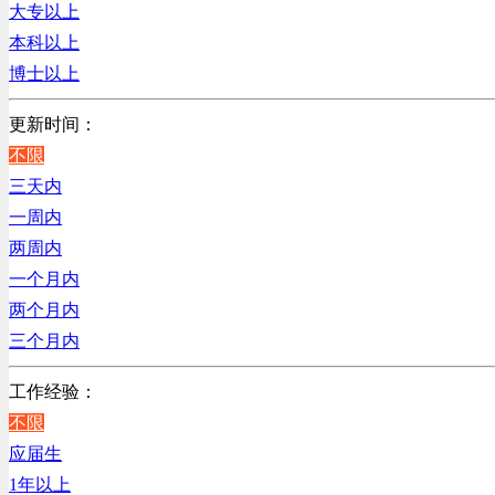
上海
大专以上
贸易/物流/仓储/采购类
本科以上
客服及凯发娱乐网址的技术支持类
博士以上
高级管理类
电子/电器/半导体类
更新时间：
电力电气/能源/自动化
不限
程序/语言开发类
三天内
行政/后勤/文秘类
一周内
销售类
两周内
人力资源类
一个月内
互联网/电子商务/游戏类
两个月内
建筑装潢/市政建设类
三个月内
通信/移动互联网/手机类
工作经验：
技工/维修类
不限
房地产开发/物业管理类
应届生
生产/加工/认证类
1年以上
综合技术类