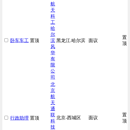
生产/加工/认证类
航
天
综合技术类
科
汽车/交通类
工
哈
尔
置
卧车车工
置顶
滨
黑龙江.哈尔滨
面议
顶
风
华
有
限
公
司
北
京
航
天
通
联
置
北京-西城区
面议
行政助理
置顶
科
顶
技