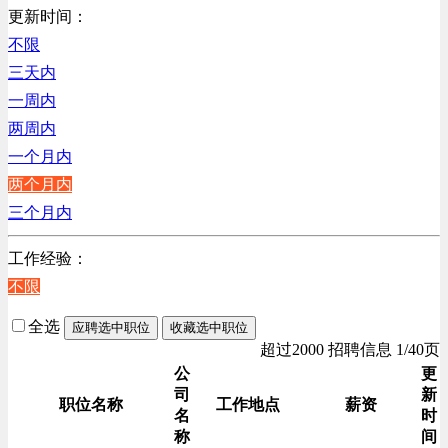
销售管理类
更新时间：
计算机软件类
不限
贸易/物流/仓储/采购类
三天内
客服及凯发娱乐网址的技术支持类
一周内
高级管理类
两周内
电子/电器/半导体类
一个月内
电力电气/能源/自动化
两个月内
程序/语言开发类
三个月内
行政/后勤/文秘类
工作经验：
销售类
不限
人力资源类
互联网/电子商务/游戏类
全选
应聘选中职位
收藏选中职位
建筑装潢/市政建设类
超过2000 招聘信息 1/40页
通信/移动互联网/手机类
公
更
司
新
技工/维修类
职位名称
工作地点
薪资
名
时
房地产开发/物业管理类
称
间