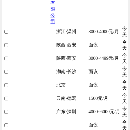
有
限
公
司
今
浙江·温州
3000-4000元/月
天
今
陕西·西安
面议
天
今
陕西·西安
3000-4499元/月
天
今
湖南·长沙
面议
天
今
北京
面议
天
今
云南·德宏
1500元/月
天
今
广东·深圳
4000~6000元/月
天
今
面议
天