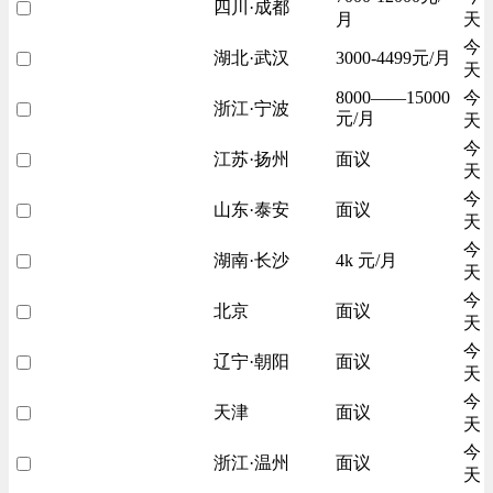
四川·成都
月
天
今
湖北·武汉
3000-4499元/月
天
8000——15000
今
浙江·宁波
元/月
天
今
江苏·扬州
面议
天
今
山东·泰安
面议
天
今
湖南·长沙
4k 元/月
天
今
北京
面议
天
今
辽宁·朝阳
面议
天
今
天津
面议
天
今
浙江·温州
面议
天