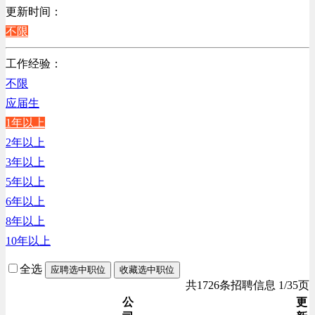
销售管理类
更新时间：
计算机软件类
不限
贸易/物流/仓储/采购类
工作经验：
客服及凯发娱乐网址的技术支持类
不限
高级管理类
应届生
电子/电器/半导体类
1年以上
电力电气/能源/自动化
2年以上
程序/语言开发类
3年以上
行政/后勤/文秘类
5年以上
销售类
6年以上
人力资源类
8年以上
互联网/电子商务/游戏类
10年以上
建筑装潢/市政建设类
通信/移动互联网/手机类
全选
应聘选中职位
收藏选中职位
技工/维修类
共1726条招聘信息 1/35页
房地产开发/物业管理类
公
更