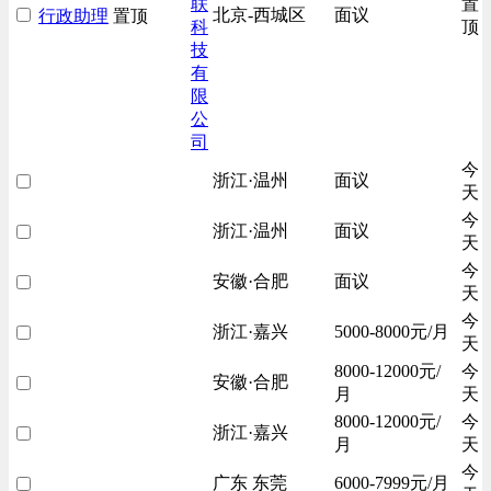
联
置
北京-西城区
面议
行政助理
置顶
科
顶
技
有
限
公
司
今
浙江·温州
面议
天
今
浙江·温州
面议
天
今
安徽·合肥
面议
天
今
浙江·嘉兴
5000-8000元/月
天
8000-12000元/
今
安徽·合肥
月
天
8000-12000元/
今
浙江·嘉兴
月
天
今
广东 东莞
6000-7999元/月