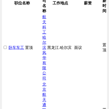
司
新
生产/加工/认证类
职位名称
工作地点
薪资
名
时
综合技术类
称
间
航
天
科
工
哈
尔
置
卧车车工
置顶
滨
黑龙江.哈尔滨
面议
顶
风
华
有
限
公
司
北
京
航
天
通