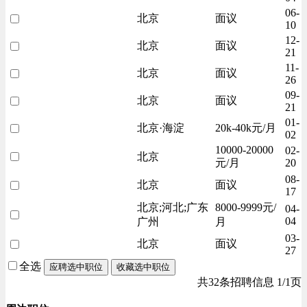
06-
北京
面议
10
12-
北京
面议
21
11-
北京
面议
26
09-
北京
面议
21
01-
北京·海淀
20k-40k元/月
02
10000-20000
02-
北京
元/月
20
08-
北京
面议
17
北京;河北;广东
8000-9999元/
04-
04
广州
月
03-
北京
面议
27
全选
应聘选中职位
收藏选中职位
共32条招聘信息 1/1页