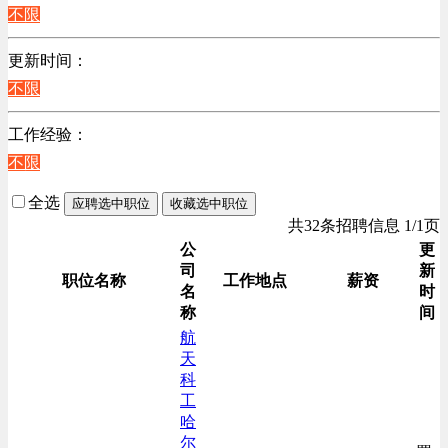
江苏
不限
计算机硬件类
陕西
销售管理类
更新时间：
浙江
计算机软件类
不限
辽宁
贸易/物流/仓储/采购类
上海
工作经验：
客服及凯发娱乐网址的技术支持类
不限
高级管理类
电力电气/能源/自动化
全选
应聘选中职位
收藏选中职位
咨询/顾问/法律类
共32条招聘信息 1/1页
程序/语言开发类
公
更
司
新
行政/后勤/文秘类
职位名称
工作地点
薪资
名
时
销售类
称
间
人力资源类
航
天
互联网/电子商务/游戏类
科
建筑装潢/市政建设类
工
通信/移动互联网/手机类
哈
尔
技工/维修类