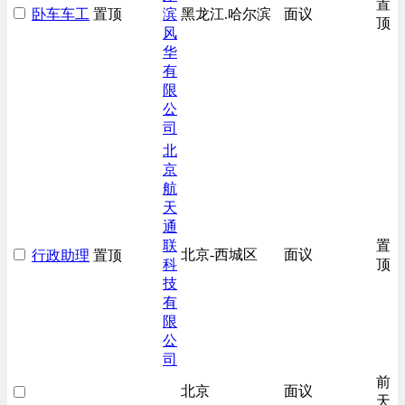
置
卧车车工
置顶
滨
黑龙江.哈尔滨
面议
房地产开发/物业管理类
顶
风
生产/加工/认证类
华
有
综合技术类
限
汽车/交通类
公
财务/审计/税务类
司
北
京
航
天
通
联
置
北京-西城区
面议
行政助理
置顶
科
顶
技
有
限
公
司
前
北京
面议
天