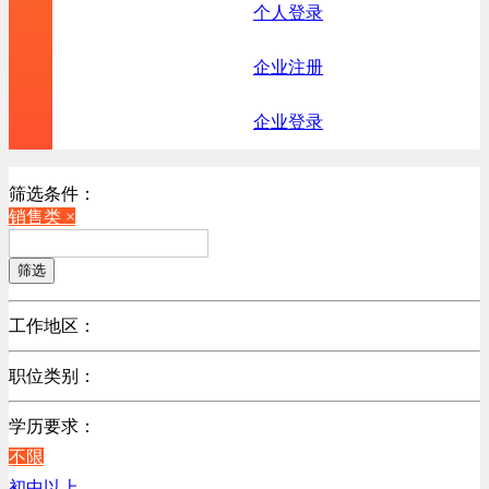
个人登录
企业注册
企业登录
筛选条件：
销售类 ×
筛选
工作地区：
不限
职位类别：
北京
不限
广东
学历要求：
机械制造/仪器仪表类
江苏
不限
计算机硬件类
陕西
初中以上