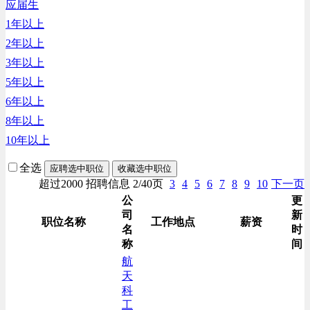
应届生
生产/加工/认证类
1年以上
综合技术类
2年以上
汽车/交通类
3年以上
财务/审计/税务类
5年以上
6年以上
8年以上
10年以上
全选
应聘选中职位
收藏选中职位
超过2000 招聘信息 2/40页
3
4
5
6
7
8
9
10
下一页
公
更
司
新
职位名称
工作地点
薪资
名
时
称
间
航
天
科
工