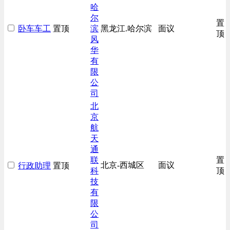
哈
尔
置
卧车车工
置顶
滨
黑龙江.哈尔滨
面议
顶
风
华
有
限
公
司
北
京
航
天
通
联
置
北京-西城区
面议
行政助理
置顶
科
顶
技
有
限
公
司