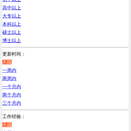
销售管理类
浙江
高中以上
计算机软件类
辽宁
大专以上
贸易/物流/仓储/采购类
上海
本科以上
客服及凯发娱乐网址的技术支持类
硕士以上
高级管理类
博士以上
电子/电器/半导体类
电力电气/能源/自动化
更新时间：
程序/语言开发类
不限
行政/后勤/文秘类
一周内
销售类
两周内
人力资源类
一个月内
互联网/电子商务/游戏类
两个月内
建筑装潢/市政建设类
三个月内
通信/移动互联网/手机类
工作经验：
技工/维修类
不限
房地产开发/物业管理类