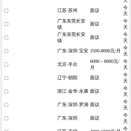
天
今
江苏·苏州
面议
天
广东东莞长安
今
面议
镇
天
广东东莞长安
今
面议
镇
天
今
广东·深圳·宝安
3500-8000元/月
天
6000－8000元/
今
北京·丰台
月
天
今
辽宁·朝阳
面议
天
今
浙江·金华·永康
面议
天
今
广东·深圳·罗湖
面议
天
今
广东·深圳
面议
天
今