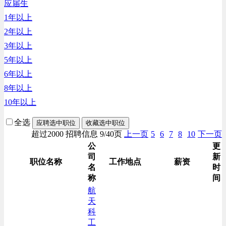
应届生
生产/加工/认证类
1年以上
综合技术类
2年以上
汽车/交通类
3年以上
财务/审计/税务类
5年以上
6年以上
8年以上
10年以上
全选
应聘选中职位
收藏选中职位
超过2000 招聘信息 9/40页
上一页
5
6
7
8
10
下一页
公
更
司
新
职位名称
工作地点
薪资
名
时
称
间
航
天
科
工