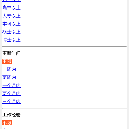
销售管理类
浙江
高中以上
计算机软件类
辽宁
大专以上
贸易/物流/仓储/采购类
上海
本科以上
客服及凯发娱乐网址的技术支持类
硕士以上
高级管理类
博士以上
电子/电器/半导体类
电力电气/能源/自动化
更新时间：
程序/语言开发类
不限
行政/后勤/文秘类
一周内
销售类
两周内
人力资源类
一个月内
互联网/电子商务/游戏类
两个月内
建筑装潢/市政建设类
三个月内
通信/移动互联网/手机类
工作经验：
技工/维修类
不限
房地产开发/物业管理类