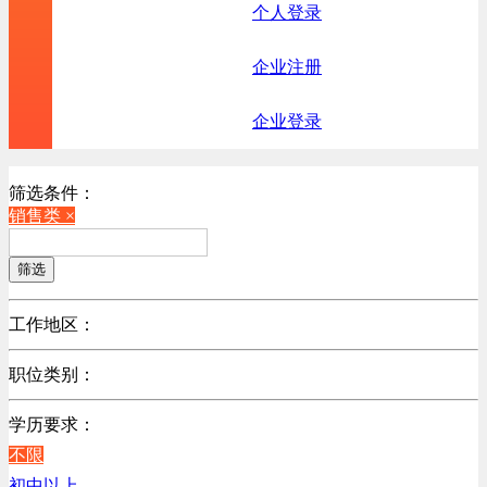
个人登录
企业注册
企业登录
筛选条件：
销售类 ×
筛选
工作地区：
不限
职位类别：
北京
不限
广东
学历要求：
机械制造/仪器仪表类
江苏
不限
计算机硬件类
陕西
初中以上