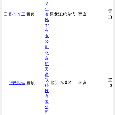
哈
尔
置
卧车车工
置顶
滨
黑龙江.哈尔滨
面议
顶
风
华
有
限
公
司
北
京
航
天
通
联
置
北京-西城区
面议
行政助理
置顶
科
顶
技
有
限
公
司