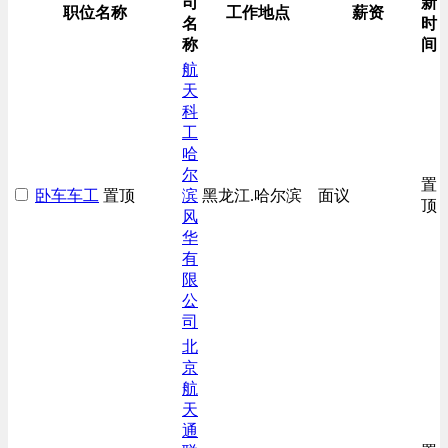
司
新
生产/加工/认证类
职位名称
工作地点
薪资
名
时
综合技术类
称
间
航
天
科
工
哈
尔
置
卧车车工
置顶
滨
黑龙江.哈尔滨
面议
顶
风
华
有
限
公
司
北
京
航
天
通