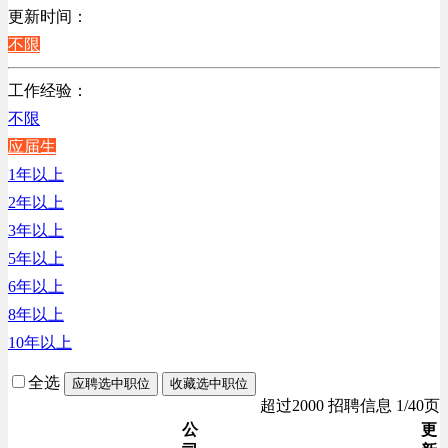
销售管理类
更新时间：
计算机软件类
不限
贸易/物流/仓储/采购类
工作经验：
客服及凯发娱乐网址的技术支持类
不限
高级管理类
应届生
电子/电器/半导体类
1年以上
电力电气/能源/自动化
2年以上
程序/语言开发类
3年以上
行政/后勤/文秘类
5年以上
销售类
6年以上
人力资源类
8年以上
互联网/电子商务/游戏类
10年以上
建筑装潢/市政建设类
通信/移动互联网/手机类
全选
应聘选中职位
收藏选中职位
技工/维修类
超过2000 招聘信息 1/40页
房地产开发/物业管理类
公
更