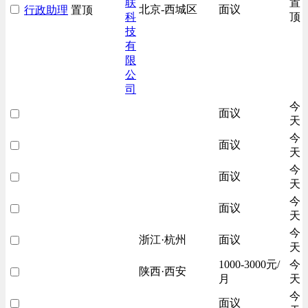
联
置
北京-西城区
面议
行政助理
置顶
科
顶
技
有
限
公
司
今
面议
天
今
面议
天
今
面议
天
今
面议
天
今
浙江·杭州
面议
天
1000-3000元/
今
陕西·西安
月
天
今
面议