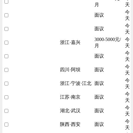
月
天
今
面议
天
今
面议
天
3000-5000元/
今
浙江·嘉兴
月
天
今
面议
天
今
四川·阿坝
面议
天
今
浙江·宁波·江北
面议
天
今
江苏·南京
面议
天
今
湖北·武汉
面议
天
今
陕西·西安
面议
天