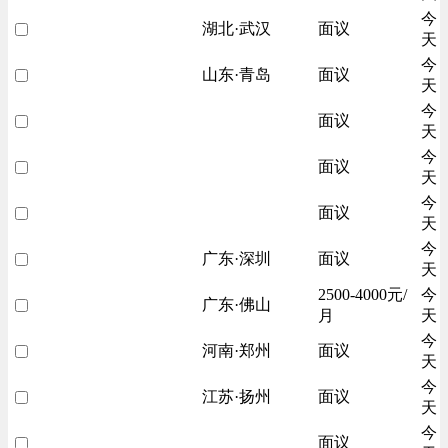
今
湖北·武汉
面议
天
今
山东·青岛
面议
天
今
面议
天
今
面议
天
今
面议
天
今
广东·深圳
面议
天
2500-4000元/
今
广东·佛山
月
天
今
河南·郑州
面议
天
今
江苏·扬州
面议
天
今
面议