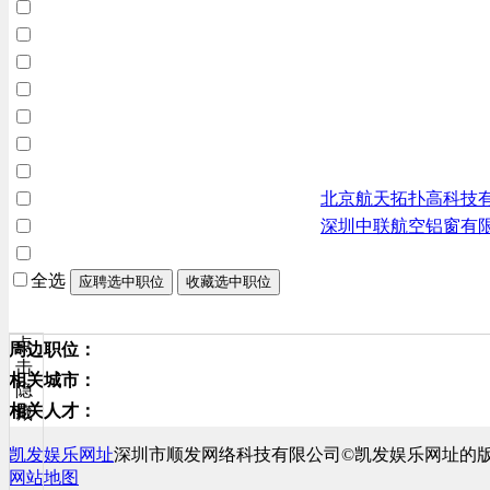
北京航天拓扑高科技
深圳中联航空铝窗有
全选
应聘选中职位
收藏选中职位
点
周边职位：
击
相关城市：
隐
相关人才：
藏
凯发娱乐网址
深圳市顺发网络科技有限公司©凯发娱乐网址的
网站地图