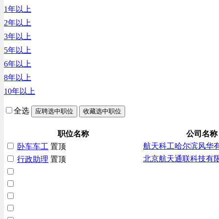
1年以上
财务/审计/税务类
2年以上
3年以上
5年以上
6年以上
8年以上
10年以上
全选
应聘选中职位
收藏选中职位
职位名称
公司名称
航天科工哈尔滨风华
卧车车工
置顶
北京航天通联科技有
行政助理
置顶