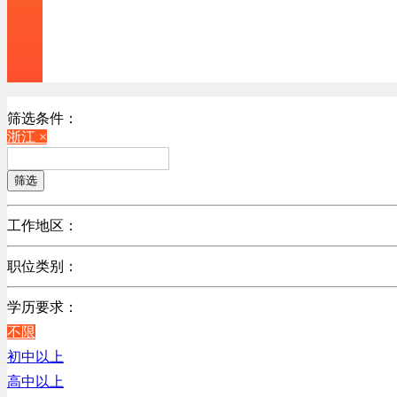
筛选条件：
浙江 ×
筛选
工作地区：
不限
职位类别：
北京
不限
广东
学历要求：
机械制造/仪器仪表类
江苏
不限
计算机硬件类
陕西
初中以上
销售管理类
浙江
高中以上
贸易/物流/仓储/采购类