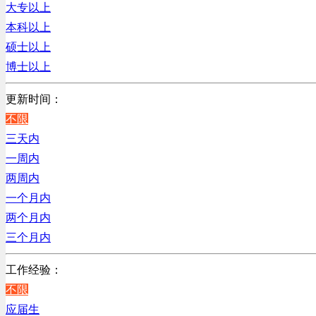
辽宁
大专以上
客服及凯发娱乐网址的技术支持类
上海
本科以上
高级管理类
硕士以上
电子/电器/半导体类
博士以上
电力电气/能源/自动化
咨询/顾问/法律类
更新时间：
程序/语言开发类
不限
行政/后勤/文秘类
三天内
销售类
一周内
人力资源类
两周内
互联网/电子商务/游戏类
一个月内
建筑装潢/市政建设类
两个月内
通信/移动互联网/手机类
三个月内
技工/维修类
工作经验：
房地产开发/物业管理类
不限
生产/加工/认证类
应届生
综合技术类