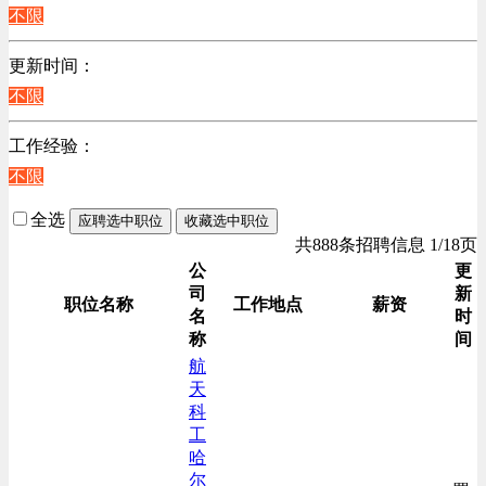
江苏
不限
计算机硬件类
陕西
销售管理类
更新时间：
浙江
贸易/物流/仓储/采购类
不限
辽宁
客服及凯发娱乐网址的技术支持类
工作经验：
高级管理类
不限
电子/电器/半导体类
电力电气/能源/自动化
全选
应聘选中职位
收藏选中职位
咨询/顾问/法律类
共888条招聘信息 1/18页
程序/语言开发类
公
更
司
新
行政/后勤/文秘类
职位名称
工作地点
薪资
名
时
销售类
称
间
人力资源类
航
天
互联网/电子商务/游戏类
科
建筑装潢/市政建设类
工
通信/移动互联网/手机类
哈
尔
技工/维修类