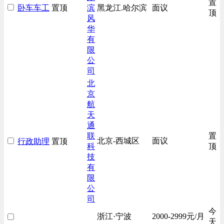
置
卧车车工
置顶
滨
黑龙江.哈尔滨
面议
房地产开发/物业管理类
顶
风
生产/加工/认证类
华
有
综合技术类
限
财务/审计/税务类
公
司
北
京
航
天
通
联
置
北京-西城区
面议
行政助理
置顶
科
顶
技
有
限
公
司
今
浙江·宁波
2000-2999元/月
天