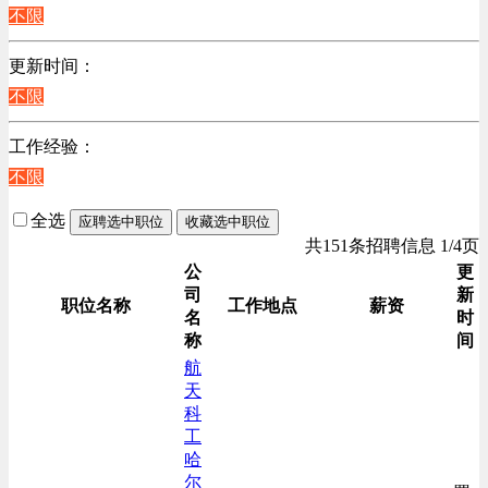
江苏
不限
计算机硬件类
浙江
销售管理类
更新时间：
上海
贸易/物流/仓储/采购类
不限
客服及凯发娱乐网址的技术支持类
工作经验：
高级管理类
不限
电子/电器/半导体类
电力电气/能源/自动化
全选
应聘选中职位
收藏选中职位
咨询/顾问/法律类
共151条招聘信息 1/4页
程序/语言开发类
公
更
司
新
行政/后勤/文秘类
职位名称
工作地点
薪资
名
时
销售类
称
间
人力资源类
航
天
互联网/电子商务/游戏类
科
建筑装潢/市政建设类
工
通信/移动互联网/手机类
哈
尔
技工/维修类