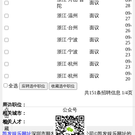
09-
面议
28
陀
09-
浙江·温州
面议
27
09-
浙江·台州
面议
26
09-
浙江·宁波
面议
25
09-
浙江·宁波
面议
23
09-
浙江·杭州
面议
23
09-
浙江·杭州
面议
20
全选
应聘选中职位
收藏选中职位
共151条招聘信息 1/4页
周边职位：
点
公众号
相关城市：
击
相关人才：
隐
藏
凯发娱乐网址
深圳市顺发网络科技有限公司©凯发娱乐网址的