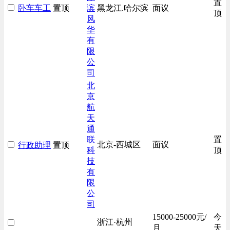
置
卧车车工
置顶
滨
黑龙江.哈尔滨
面议
房地产开发/物业管理类
顶
风
生产/加工/认证类
华
有
综合技术类
限
财务/审计/税务类
公
司
北
京
航
天
通
联
置
北京-西城区
面议
行政助理
置顶
科
顶
技
有
限
公
司
15000-25000元/
今
浙江·杭州
月
天