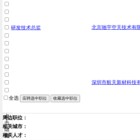
北京驰宇空天技术有
研发技术总监
深圳市航天新材科技
全选
应聘选中职位
收藏选中职位
点
周边职位：
击
相关城市：
隐
相关人才：
藏