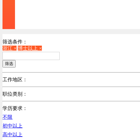
筛选条件：
浙江 ×
博士以上 ×
筛选
工作地区：
不限
职位类别：
北京
不限
广东
学历要求：
江苏
不限
陕西
初中以上
浙江
高中以上