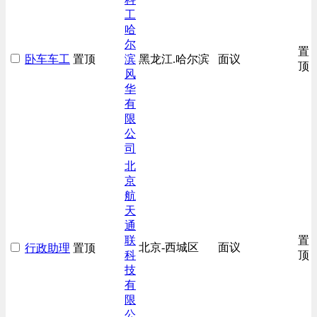
工
哈
尔
置
卧车车工
置顶
滨
黑龙江.哈尔滨
面议
顶
风
华
有
限
公
司
北
京
航
天
通
联
置
北京-西城区
面议
行政助理
置顶
科
顶
技
有
限
公