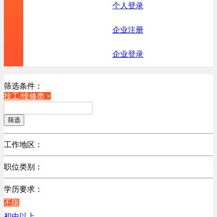
个人登录
企业注册
企业登录
筛选条件：
技工/维修类 ×
筛选
工作地区：
不限
职位类别：
北京
不限
广东
学历要求：
机械制造/仪器仪表类
江苏
不限
计算机硬件类
陕西
初中以上