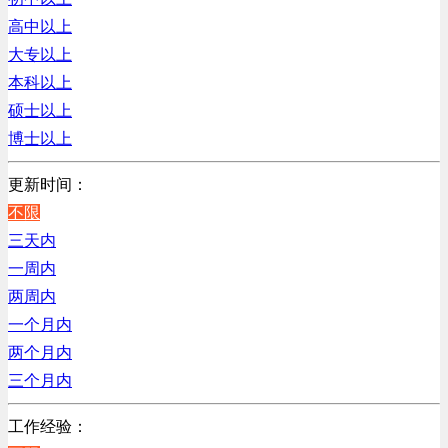
销售管理类
浙江
高中以上
计算机软件类
辽宁
大专以上
贸易/物流/仓储/采购类
上海
本科以上
客服及凯发娱乐网址的技术支持类
硕士以上
高级管理类
博士以上
电子/电器/半导体类
电力电气/能源/自动化
更新时间：
程序/语言开发类
不限
行政/后勤/文秘类
三天内
销售类
一周内
人力资源类
两周内
互联网/电子商务/游戏类
一个月内
建筑装潢/市政建设类
两个月内
通信/移动互联网/手机类
三个月内
技工/维修类
工作经验：
房地产开发/物业管理类