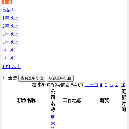
不限
生产/加工/认证类
应届生
综合技术类
1年以上
汽车/交通类
2年以上
财务/审计/税务类
3年以上
5年以上
6年以上
8年以上
10年以上
全选
应聘选中职位
收藏选中职位
超过2000 招聘信息 8/40页
上一页
4
5
6
7
10
公
更
司
新
职位名称
工作地点
薪资
名
时
称
间
航
天
科