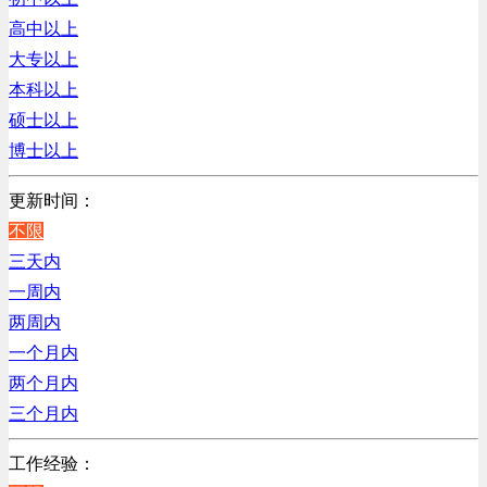
销售管理类
浙江
高中以上
计算机软件类
辽宁
大专以上
贸易/物流/仓储/采购类
上海
本科以上
客服及凯发娱乐网址的技术支持类
硕士以上
高级管理类
博士以上
电子/电器/半导体类
电力电气/能源/自动化
更新时间：
程序/语言开发类
不限
行政/后勤/文秘类
三天内
销售类
一周内
人力资源类
两周内
互联网/电子商务/游戏类
一个月内
建筑装潢/市政建设类
两个月内
通信/移动互联网/手机类
三个月内
技工/维修类
工作经验：
房地产开发/物业管理类