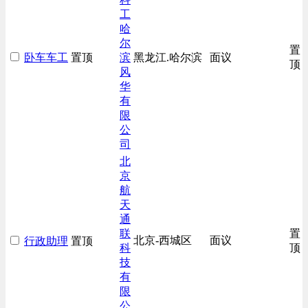
工
哈
尔
置
卧车车工
置顶
滨
黑龙江.哈尔滨
面议
顶
风
华
有
限
公
司
北
京
航
天
通
联
置
北京-西城区
面议
行政助理
置顶
科
顶
技
有
限
公