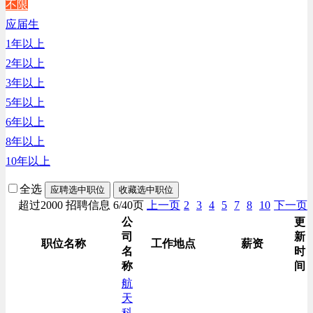
不限
生产/加工/认证类
应届生
综合技术类
1年以上
汽车/交通类
2年以上
财务/审计/税务类
3年以上
5年以上
6年以上
8年以上
10年以上
全选
应聘选中职位
收藏选中职位
超过2000 招聘信息 6/40页
上一页
2
3
4
5
7
8
10
下一页
公
更
司
新
职位名称
工作地点
薪资
名
时
称
间
航
天
科