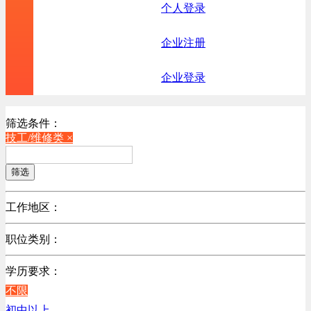
个人登录
企业注册
企业登录
筛选条件：
技工/维修类 ×
筛选
工作地区：
不限
职位类别：
北京
不限
广东
学历要求：
机械制造/仪器仪表类
江苏
不限
计算机硬件类
陕西
初中以上