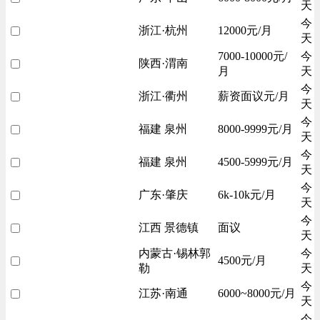
天
今
浙江·杭州
12000元/月
天
7000-10000元/
今
陕西·渭南
月
天
今
浙江·衢州
薪资面议元/月
天
今
福建 泉州
8000-9999元/月
天
今
福建 泉州
4500-5999元/月
天
今
广东·肇庆
6k-10k元/月
天
今
江西 景德镇
面议
天
内蒙古·锡林郭
今
4500元/月
勒
天
今
江苏·南通
6000~8000元/月
天
今