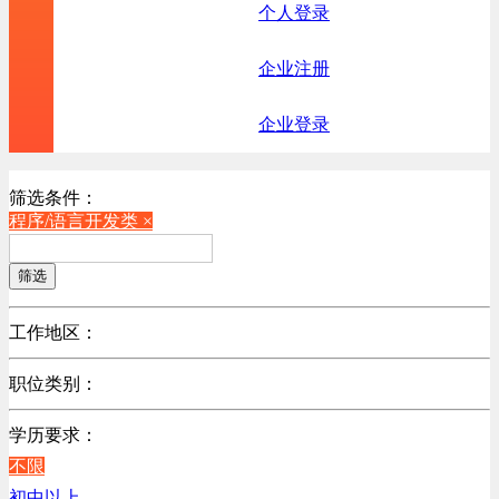
个人登录
企业注册
企业登录
筛选条件：
程序/语言开发类 ×
筛选
工作地区：
不限
职位类别：
北京
不限
广东
学历要求：
机械制造/仪器仪表类
江苏
不限
计算机硬件类
陕西
初中以上