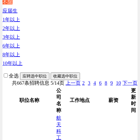
不限
生产/加工/认证类
应届生
综合技术类
1年以上
汽车/交通类
2年以上
财务/审计/税务类
3年以上
6年以上
8年以上
10年以上
全选
应聘选中职位
收藏选中职位
共667条招聘信息 5/14页
上一页
2
3
4
6
8
9
10
下一页
公
更
司
新
职位名称
工作地点
薪资
名
时
称
间
航
天
科
工