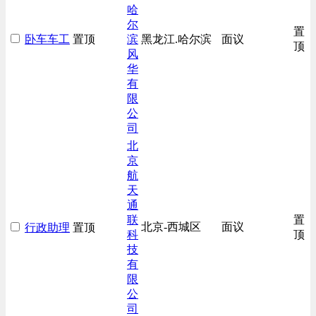
哈
尔
置
卧车车工
置顶
滨
黑龙江.哈尔滨
面议
顶
风
华
有
限
公
司
北
京
航
天
通
联
置
北京-西城区
面议
行政助理
置顶
科
顶
技
有
限
公
司