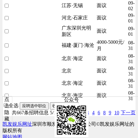
09-
江苏·无锡
面议
02
09-
河北·石家庄
面议
01
广东深圳光明
09-
面议
01
新区
4000-5000元/
08-
福建·厦门·海沧
31
月
08-
北京·海淀
面议
31
08-
北京
面议
31
08-
北京·海淀
面议
31
08-
北京·海淀
面议
31
点
公众号
全选
击
应聘选中职位
收藏选中职位
隐
共667条招聘信息 5/14页
上一页
2
3
4
6
8
9
10
下一页
藏
凯发娱乐网址
深圳市顺发网络科技有限公司©凯发娱乐网址的
版权所有
网站地图