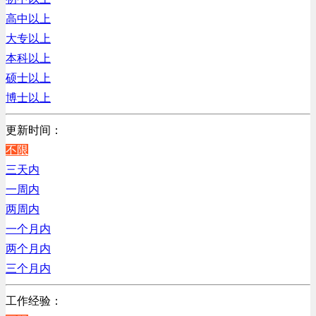
销售管理类
浙江
高中以上
计算机软件类
辽宁
大专以上
贸易/物流/仓储/采购类
上海
本科以上
客服及凯发娱乐网址的技术支持类
硕士以上
高级管理类
博士以上
电子/电器/半导体类
电力电气/能源/自动化
更新时间：
程序/语言开发类
不限
行政/后勤/文秘类
三天内
销售类
一周内
人力资源类
两周内
互联网/电子商务/游戏类
一个月内
建筑装潢/市政建设类
两个月内
通信/移动互联网/手机类
三个月内
技工/维修类
工作经验：
房地产开发/物业管理类