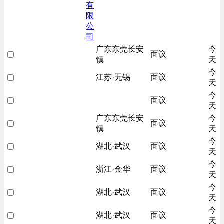
有
限
公
司
广东东莞长安
今
面议
镇
天
今
江苏·无锡
面议
天
今
面议
天
广东东莞长安
今
面议
镇
天
今
湖北·武汉
面议
天
今
浙江·金华
面议
天
今
湖北·武汉
面议
天
今
湖北·武汉
面议
天