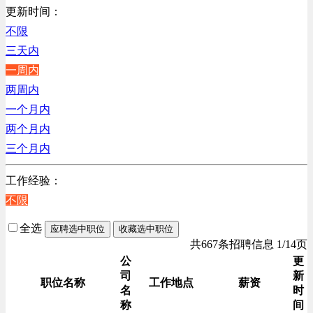
销售管理类
更新时间：
计算机软件类
不限
贸易/物流/仓储/采购类
三天内
客服及凯发娱乐网址的技术支持类
一周内
高级管理类
两周内
电子/电器/半导体类
一个月内
电力电气/能源/自动化
两个月内
程序/语言开发类
三个月内
行政/后勤/文秘类
工作经验：
销售类
不限
人力资源类
互联网/电子商务/游戏类
全选
应聘选中职位
收藏选中职位
建筑装潢/市政建设类
共667条招聘信息 1/14页
通信/移动互联网/手机类
公
更
司
新
技工/维修类
职位名称
工作地点
薪资
名
时
房地产开发/物业管理类
称
间