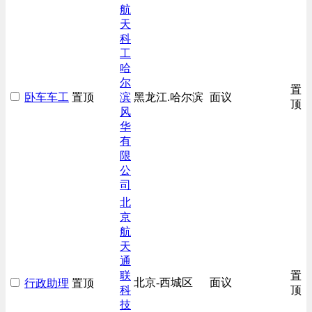
生产/加工/认证类
航
天
综合技术类
科
汽车/交通类
工
哈
尔
置
卧车车工
置顶
滨
黑龙江.哈尔滨
面议
顶
风
华
有
限
公
司
北
京
航
天
通
联
置
北京-西城区
面议
行政助理
置顶
科
顶
技