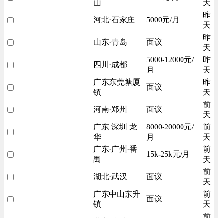
山
天
昨
河北·石家庄
5000元/月
天
昨
山东·青岛
面议
天
5000-12000元/
昨
四川·成都
月
天
广东东莞塘厦
昨
面议
镇
天
前
河南·郑州
面议
天
广东·深圳·龙
8000-20000元/
前
华
月
天
广东·广州·番
前
15k-25k元/月
禺
天
前
湖北·武汉
面议
天
广东中山东升
前
面议
镇
天
前