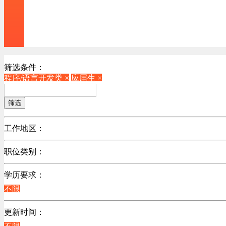
筛选条件：
程序/语言开发类 ×
应届生 ×
筛选
工作地区：
不限
职位类别：
不限
学历要求：
机械制造/仪器仪表类
不限
计算机硬件类
销售管理类
更新时间：
计算机软件类