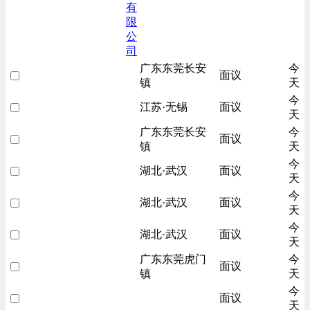
有
限
公
司
广东东莞长安
今
面议
镇
天
今
江苏·无锡
面议
天
广东东莞长安
今
面议
镇
天
今
湖北·武汉
面议
天
今
湖北·武汉
面议
天
今
湖北·武汉
面议
天
广东东莞虎门
今
面议
镇
天
今
面议
天