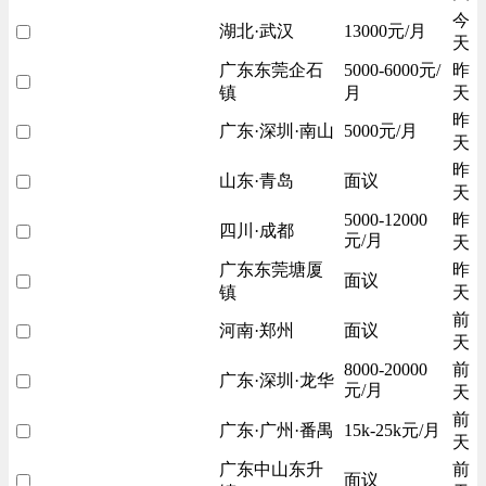
今
湖北·武汉
13000元/月
天
广东东莞企石
5000-6000元/
昨
镇
月
天
昨
广东·深圳·南山
5000元/月
天
昨
山东·青岛
面议
天
5000-12000
昨
四川·成都
元/月
天
广东东莞塘厦
昨
面议
镇
天
前
河南·郑州
面议
天
8000-20000
前
广东·深圳·龙华
元/月
天
前
广东·广州·番禺
15k-25k元/月
天
广东中山东升
前
面议