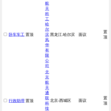
生产/加工/认证类
航
天
综合技术类
科
汽车/交通类
工
哈
尔
置
卧车车工
置顶
滨
黑龙江.哈尔滨
面议
顶
风
华
有
限
公
司
北
京
航
天
通
联
置
北京-西城区
面议
行政助理
置顶
科
顶
技