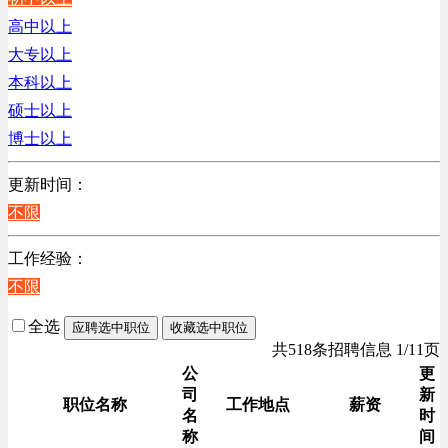
销售管理类
高中以上
计算机软件类
大专以上
贸易/物流/仓储/采购类
本科以上
客服及凯发娱乐网址的技术支持类
硕士以上
高级管理类
博士以上
电子/电器/半导体类
电力电气/能源/自动化
更新时间：
程序/语言开发类
不限
行政/后勤/文秘类
工作经验：
销售类
不限
人力资源类
互联网/电子商务/游戏类
全选
应聘选中职位
收藏选中职位
建筑装潢/市政建设类
共518条招聘信息 1/11页
通信/移动互联网/手机类
公
更
司
新
技工/维修类
职位名称
工作地点
薪资
名
时
房地产开发/物业管理类
称
间