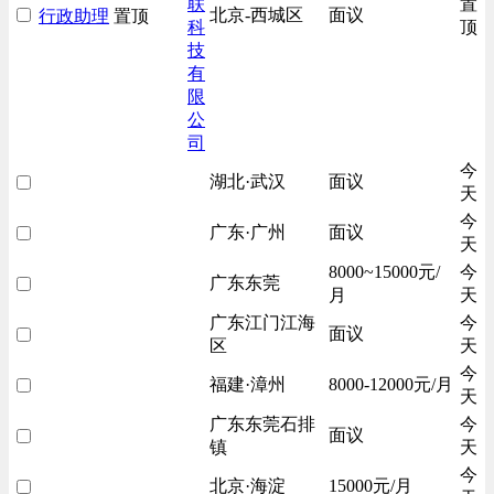
联
置
北京-西城区
面议
行政助理
置顶
科
顶
技
有
限
公
司
今
湖北·武汉
面议
天
今
广东·广州
面议
天
8000~15000元/
今
广东东莞
月
天
广东江门江海
今
面议
区
天
今
福建·漳州
8000-12000元/月
天
广东东莞石排
今
面议
镇
天
今
北京·海淀
15000元/月