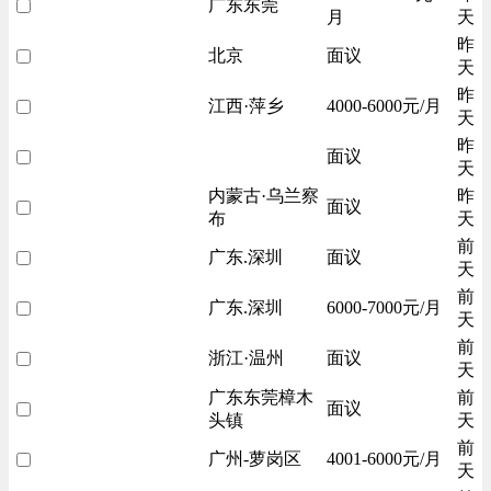
广东东莞
月
天
昨
北京
面议
天
昨
江西·萍乡
4000-6000元/月
天
昨
面议
天
内蒙古·乌兰察
昨
面议
布
天
前
广东.深圳
面议
天
前
广东.深圳
6000-7000元/月
天
前
浙江·温州
面议
天
广东东莞樟木
前
面议
头镇
天
前
广州-萝岗区
4001-6000元/月
天