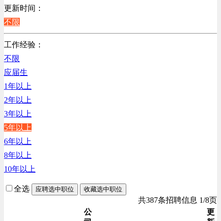
销售管理类
更新时间：
计算机软件类
不限
贸易/物流/仓储/采购类
工作经验：
客服及凯发娱乐网址的技术支持类
不限
高级管理类
应届生
电子/电器/半导体类
1年以上
电力电气/能源/自动化
2年以上
行政/后勤/文秘类
3年以上
销售类
5年以上
人力资源类
6年以上
建筑装潢/市政建设类
8年以上
通信/移动互联网/手机类
10年以上
技工/维修类
房地产开发/物业管理类
全选
应聘选中职位
收藏选中职位
生产/加工/认证类
共387条招聘信息 1/8页
综合技术类
公
更