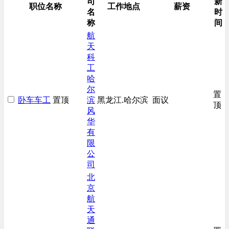
司
新
职位名称
工作地点
薪资
名
时
称
间
航
天
科
工
哈
尔
置
卧车车工
置顶
滨
黑龙江.哈尔滨
面议
顶
风
华
有
限
公
司
北
京
航
天
通