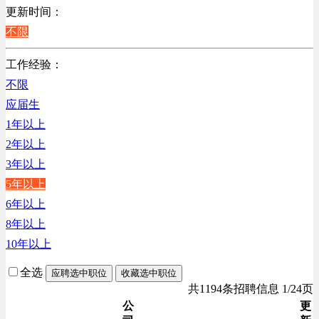
销售管理类
更新时间：
计算机软件类
不限
贸易/物流/仓储/采购类
工作经验：
客服及凯发娱乐网址的技术支持类
不限
高级管理类
应届生
电子/电器/半导体类
1年以上
电力电气/能源/自动化
2年以上
行政/后勤/文秘类
3年以上
销售类
5年以上
人力资源类
6年以上
建筑装潢/市政建设类
8年以上
通信/移动互联网/手机类
10年以上
技工/维修类
房地产开发/物业管理类
全选
应聘选中职位
收藏选中职位
生产/加工/认证类
共1194条招聘信息 1/24页
综合技术类
公
更