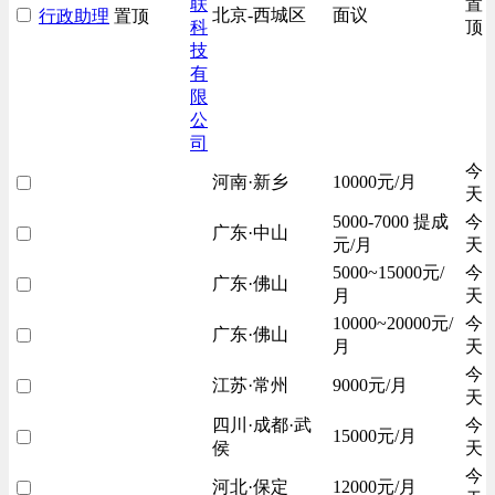
联
置
北京-西城区
面议
行政助理
置顶
科
顶
技
有
限
公
司
今
河南·新乡
10000元/月
天
5000-7000 提成
今
广东·中山
元/月
天
5000~15000元/
今
广东·佛山
月
天
10000~20000元/
今
广东·佛山
月
天
今
江苏·常州
9000元/月
天
四川·成都·武
今
15000元/月
侯
天
今
河北·保定
12000元/月