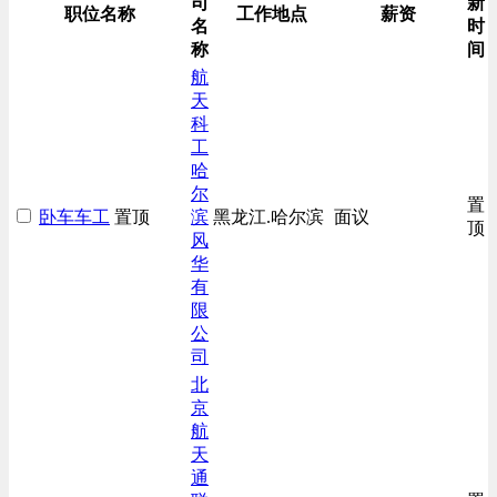
司
新
职位名称
工作地点
薪资
名
时
称
间
航
天
科
工
哈
尔
置
卧车车工
置顶
滨
黑龙江.哈尔滨
面议
顶
风
华
有
限
公
司
北
京
航
天
通