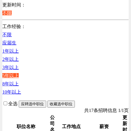
销售管理类
更新时间：
计算机软件类
不限
贸易/物流/仓储/采购类
工作经验：
客服及凯发娱乐网址的技术支持类
不限
高级管理类
应届生
电子/电器/半导体类
1年以上
电力电气/能源/自动化
2年以上
行政/后勤/文秘类
3年以上
销售类
5年以上
人力资源类
8年以上
建筑装潢/市政建设类
10年以上
通信/移动互联网/手机类
技工/维修类
全选
应聘选中职位
收藏选中职位
房地产开发/物业管理类
共17条招聘信息 1/1页
生产/加工/认证类
公
更
司
新
综合技术类
职位名称
工作地点
薪资
名
时