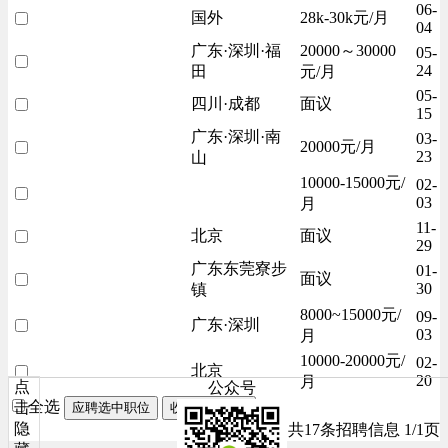
06-
国外
28k-30k元/月
04
广东·深圳·福
20000～30000
05-
24
田
元/月
05-
四川·成都
面议
15
广东·深圳·南
03-
20000元/月
23
山
10000-15000元/
02-
03
月
11-
北京
面议
29
广东东莞寮步
01-
面议
30
镇
8000~15000元/
09-
广东·深圳
03
月
10000-20000元/
02-
北京
20
月
点
公众号
全选
击
应聘选中职位
收藏选中职位
隐
共17条招聘信息 1/1页