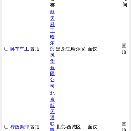
称
间
航
天
科
工
哈
尔
置
卧车车工
置顶
滨
黑龙江.哈尔滨
面议
顶
风
华
有
限
公
司
北
京
航
天
通
联
置
北京-西城区
面议
行政助理
置顶
科
顶